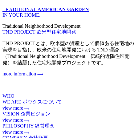
TRADITIONAL
AMERICAN GARDEN
IN YOUR HOME.
Traditional Neighborhood Development
TND PROJECT
欧米型住宅地開発
TND PROJECTとは、欧米型の資産として価値ある住宅地の
実現を目指し、欧米の住宅地開発における TND 理論
（Traditional Neighborhood Development＝伝統的近隣住区開
発）を踏襲した住宅地開発プロジェクトです。
more information
WHO
WE ARE
ボウクスについて
view more
VISION
企業ビジョン
view more
PHILOSOPHY
経営理念
view more
COMPANY
会社概要