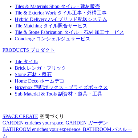
Tiles & Materials Shop
タイル・建材販売
Tile & Exterior Work
タイル工事・外構工事
Hybrid Delivery
ハイブリッド配送システム
Tile Matching
タイル照合サービス
Tile & Stone Fabrication
タイル・石材 加工サービス
Concierge
コンシェルジュサービス
PRODUCTS
プロダクト
Tile
タイル
Brick
レンガ・ブリック
Stone
石材・擬石
Home Deco
ホームデコ
Brizebox
宅配ボックス・ブライズボックス
Sub Material & Tools
副資材・道具・工具
SPACE CREATE
空間づくり
GARDEN enriches your space.
GARDEN
ガーデン
BATHROOM enriches your experience.
BATHROOM
バスルー
ム