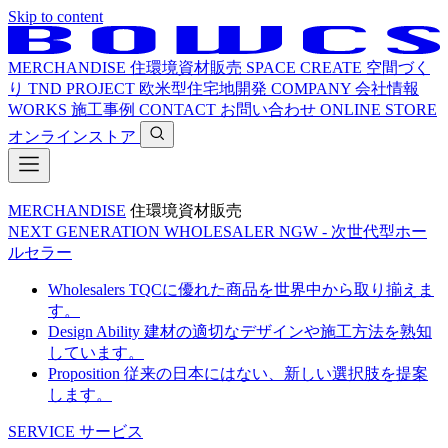
Skip to content
MERCHANDISE
住環境資材販売
SPACE CREATE
空間づく
り
TND PROJECT
欧米型住宅地開発
COMPANY
会社情報
WORKS
施工事例
CONTACT
お問い合わせ
ONLINE STORE
オンラインストア
MERCHANDISE
住環境資材販売
NEXT GENERATION WHOLESALER
NGW - 次世代型ホー
ルセラー
Wholesalers
TQCに優れた商品を世界中から取り揃えま
す。
Design Ability
建材の適切なデザインや施工方法を熟知
しています。
Proposition
従来の日本にはない、新しい選択肢を提案
します。
SERVICE
サービス