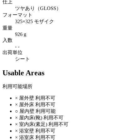
仕上
ツヤあり（GLOSS）
フォーマット
325×325 モザイク
重量
926 g
入数
- -
出荷単位
シート
Usable Areas
利用可能場所
×
屋外壁
利用不可
×
屋外床
利用不可
○
屋内壁
利用可能
×
屋内床(靴)
利用不可
×
室内床(素足)
利用不可
×
浴室壁
利用不可
×
浴室床
利用不可