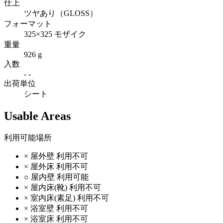
仕上
ツヤあり（GLOSS）
フォーマット
325×325 モザイク
重量
926 g
入数
- -
出荷単位
シート
Usable Areas
利用可能場所
×
屋外壁
利用不可
×
屋外床
利用不可
○
屋内壁
利用可能
×
屋内床(靴)
利用不可
×
室内床(素足)
利用不可
×
浴室壁
利用不可
×
浴室床
利用不可