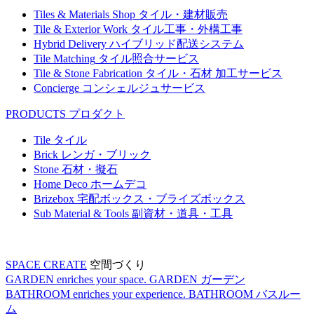
Tiles & Materials Shop
タイル・建材販売
Tile & Exterior Work
タイル工事・外構工事
Hybrid Delivery
ハイブリッド配送システム
Tile Matching
タイル照合サービス
Tile & Stone Fabrication
タイル・石材 加工サービス
Concierge
コンシェルジュサービス
PRODUCTS
プロダクト
Tile
タイル
Brick
レンガ・ブリック
Stone
石材・擬石
Home Deco
ホームデコ
Brizebox
宅配ボックス・ブライズボックス
Sub Material & Tools
副資材・道具・工具
SPACE CREATE
空間づくり
GARDEN enriches your space.
GARDEN
ガーデン
BATHROOM enriches your experience.
BATHROOM
バスルー
ム