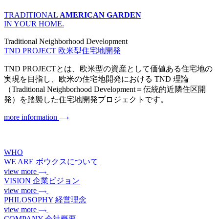
TRADITIONAL
AMERICAN GARDEN
IN YOUR HOME.
Traditional Neighborhood Development
TND PROJECT
欧米型住宅地開発
TND PROJECTとは、欧米型の資産として価値ある住宅地の
実現を目指し、欧米の住宅地開発における TND 理論
（Traditional Neighborhood Development＝伝統的近隣住区開
発）を踏襲した住宅地開発プロジェクトです。
more information
WHO
WE ARE
ボウクスについて
view more
VISION
企業ビジョン
view more
PHILOSOPHY
経営理念
view more
COMPANY
会社概要