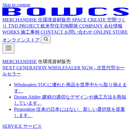
Skip to content
MERCHANDISE
住環境資材販売
SPACE CREATE
空間づく
り
TND PROJECT
欧米型住宅地開発
COMPANY
会社情報
WORKS
施工事例
CONTACT
お問い合わせ
ONLINE STORE
オンラインストア
MERCHANDISE
住環境資材販売
NEXT GENERATION WHOLESALER
NGW - 次世代型ホー
ルセラー
Wholesalers
TQCに優れた商品を世界中から取り揃えま
す。
Design Ability
建材の適切なデザインや施工方法を熟知
しています。
Proposition
従来の日本にはない、新しい選択肢を提案
します。
SERVICE
サービス