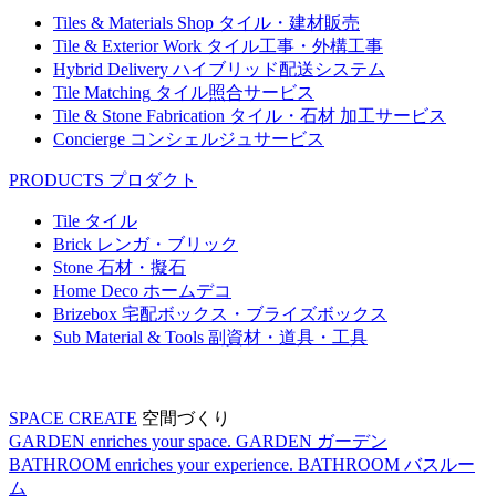
Tiles & Materials Shop
タイル・建材販売
Tile & Exterior Work
タイル工事・外構工事
Hybrid Delivery
ハイブリッド配送システム
Tile Matching
タイル照合サービス
Tile & Stone Fabrication
タイル・石材 加工サービス
Concierge
コンシェルジュサービス
PRODUCTS
プロダクト
Tile
タイル
Brick
レンガ・ブリック
Stone
石材・擬石
Home Deco
ホームデコ
Brizebox
宅配ボックス・ブライズボックス
Sub Material & Tools
副資材・道具・工具
SPACE CREATE
空間づくり
GARDEN enriches your space.
GARDEN
ガーデン
BATHROOM enriches your experience.
BATHROOM
バスルー
ム