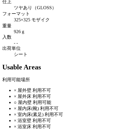
仕上
ツヤあり（GLOSS）
フォーマット
325×325 モザイク
重量
926 g
入数
- -
出荷単位
シート
Usable Areas
利用可能場所
×
屋外壁
利用不可
×
屋外床
利用不可
○
屋内壁
利用可能
×
屋内床(靴)
利用不可
×
室内床(素足)
利用不可
×
浴室壁
利用不可
×
浴室床
利用不可