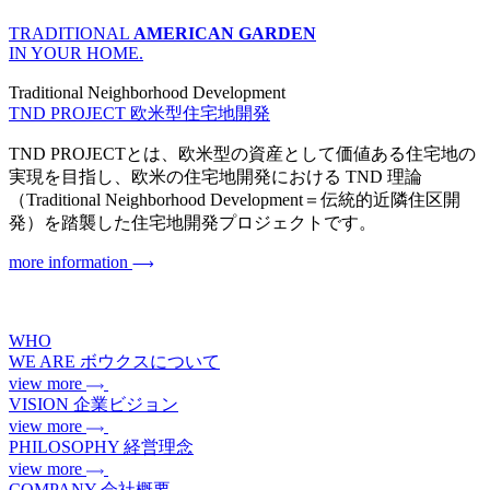
TRADITIONAL
AMERICAN GARDEN
IN YOUR HOME.
Traditional Neighborhood Development
TND PROJECT
欧米型住宅地開発
TND PROJECTとは、欧米型の資産として価値ある住宅地の
実現を目指し、欧米の住宅地開発における TND 理論
（Traditional Neighborhood Development＝伝統的近隣住区開
発）を踏襲した住宅地開発プロジェクトです。
more information
WHO
WE ARE
ボウクスについて
view more
VISION
企業ビジョン
view more
PHILOSOPHY
経営理念
view more
COMPANY
会社概要