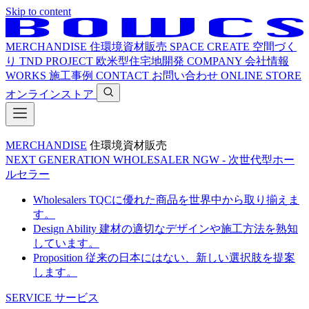
Skip to content
MERCHANDISE
住環境資材販売
SPACE CREATE
空間づく
り
TND PROJECT
欧米型住宅地開発
COMPANY
会社情報
WORKS
施工事例
CONTACT
お問い合わせ
ONLINE STORE
オンラインストア
MERCHANDISE
住環境資材販売
NEXT GENERATION WHOLESALER
NGW - 次世代型ホー
ルセラー
Wholesalers
TQCに優れた商品を世界中から取り揃えま
す。
Design Ability
建材の適切なデザインや施工方法を熟知
しています。
Proposition
従来の日本にはない、新しい選択肢を提案
します。
SERVICE
サービス