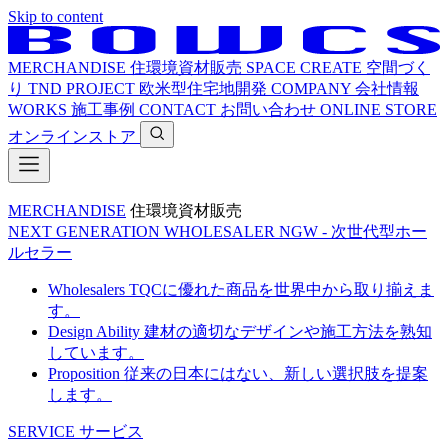
Skip to content
MERCHANDISE
住環境資材販売
SPACE CREATE
空間づく
り
TND PROJECT
欧米型住宅地開発
COMPANY
会社情報
WORKS
施工事例
CONTACT
お問い合わせ
ONLINE STORE
オンラインストア
MERCHANDISE
住環境資材販売
NEXT GENERATION WHOLESALER
NGW - 次世代型ホー
ルセラー
Wholesalers
TQCに優れた商品を世界中から取り揃えま
す。
Design Ability
建材の適切なデザインや施工方法を熟知
しています。
Proposition
従来の日本にはない、新しい選択肢を提案
します。
SERVICE
サービス