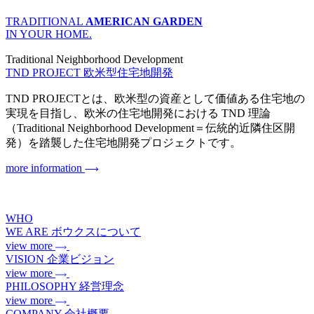
TRADITIONAL
AMERICAN GARDEN
IN YOUR HOME.
Traditional Neighborhood Development
TND PROJECT
欧米型住宅地開発
TND PROJECTとは、欧米型の資産として価値ある住宅地の
実現を目指し、欧米の住宅地開発における TND 理論
（Traditional Neighborhood Development＝伝統的近隣住区開
発）を踏襲した住宅地開発プロジェクトです。
more information
WHO
WE ARE
ボウクスについて
view more
VISION
企業ビジョン
view more
PHILOSOPHY
経営理念
view more
COMPANY
会社概要