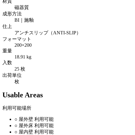
材質
磁器質
成形方法
BI｜施釉
仕上
アンチスリップ（ANTI-SLIP）
フォーマット
200×200
重量
18.91 kg
入数
25 枚
出荷単位
枚
Usable Areas
利用可能場所
○
屋外壁
利用可能
○
屋外床
利用可能
○
屋内壁
利用可能