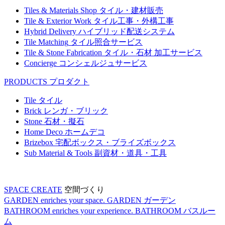
Tiles & Materials Shop
タイル・建材販売
Tile & Exterior Work
タイル工事・外構工事
Hybrid Delivery
ハイブリッド配送システム
Tile Matching
タイル照合サービス
Tile & Stone Fabrication
タイル・石材 加工サービス
Concierge
コンシェルジュサービス
PRODUCTS
プロダクト
Tile
タイル
Brick
レンガ・ブリック
Stone
石材・擬石
Home Deco
ホームデコ
Brizebox
宅配ボックス・ブライズボックス
Sub Material & Tools
副資材・道具・工具
SPACE CREATE
空間づくり
GARDEN enriches your space.
GARDEN
ガーデン
BATHROOM enriches your experience.
BATHROOM
バスルー
ム