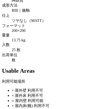
陶器質
成形方法
BIII｜施釉
仕上
ツヤなし（MATT）
フォーマット
200×200
重量
13.75 kg
入数
25 枚
出荷単位
枚
Usable Areas
利用可能場所
×
屋外壁
利用不可
×
屋外床
利用不可
○
屋内壁
利用可能
×
屋内床(靴)
利用不可