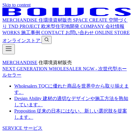
Skip to content
MERCHANDISE
住環境資材販売
SPACE CREATE
空間づく
り
TND PROJECT
欧米型住宅地開発
COMPANY
会社情報
WORKS
施工事例
CONTACT
お問い合わせ
ONLINE STORE
オンラインストア
MERCHANDISE
住環境資材販売
NEXT GENERATION WHOLESALER
NGW - 次世代型ホー
ルセラー
Wholesalers
TQCに優れた商品を世界中から取り揃えま
す。
Design Ability
建材の適切なデザインや施工方法を熟知
しています。
Proposition
従来の日本にはない、新しい選択肢を提案
します。
SERVICE
サービス