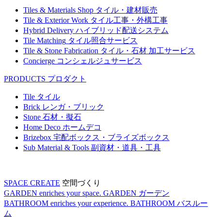
Tiles & Materials Shop
タイル・建材販売
Tile & Exterior Work
タイル工事・外構工事
Hybrid Delivery
ハイブリッド配送システム
Tile Matching
タイル照合サービス
Tile & Stone Fabrication
タイル・石材 加工サービス
Concierge
コンシェルジュサービス
PRODUCTS
プロダクト
Tile
タイル
Brick
レンガ・ブリック
Stone
石材・擬石
Home Deco
ホームデコ
Brizebox
宅配ボックス・ブライズボックス
Sub Material & Tools
副資材・道具・工具
SPACE CREATE
空間づくり
GARDEN enriches your space.
GARDEN
ガーデン
BATHROOM enriches your experience.
BATHROOM
バスルー
ム