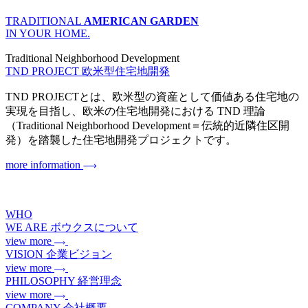
TRADITIONAL
AMERICAN GARDEN
IN YOUR HOME.
Traditional Neighborhood Development
TND PROJECT
欧米型住宅地開発
TND PROJECTとは、欧米型の資産として価値ある住宅地の
実現を目指し、欧米の住宅地開発における TND 理論
（Traditional Neighborhood Development＝伝統的近隣住区開
発）を踏襲した住宅地開発プロジェクトです。
more information
WHO
WE ARE
ボウクスについて
view more
VISION
企業ビジョン
view more
PHILOSOPHY
経営理念
view more
COMPANY
会社概要