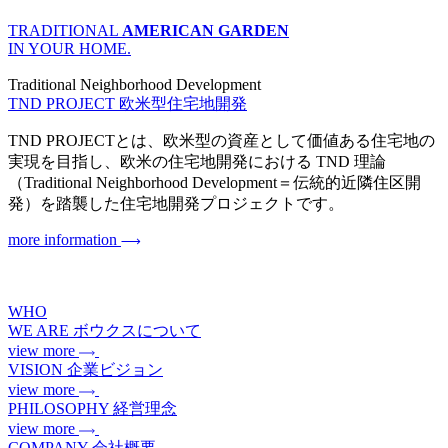
TRADITIONAL
AMERICAN GARDEN
IN YOUR HOME.
Traditional Neighborhood Development
TND PROJECT
欧米型住宅地開発
TND PROJECTとは、欧米型の資産として価値ある住宅地の
実現を目指し、欧米の住宅地開発における TND 理論
（Traditional Neighborhood Development＝伝統的近隣住区開
発）を踏襲した住宅地開発プロジェクトです。
more information
WHO
WE ARE
ボウクスについて
view more
VISION
企業ビジョン
view more
PHILOSOPHY
経営理念
view more
COMPANY
会社概要