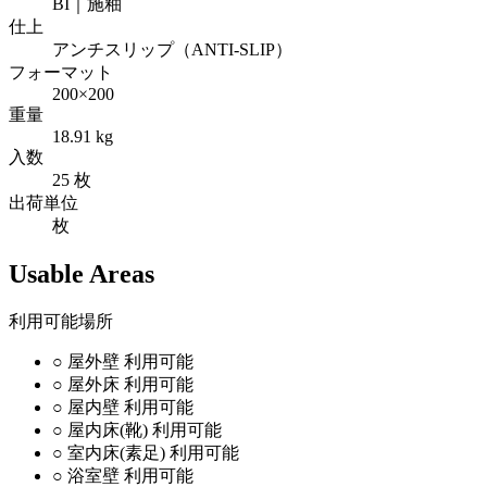
BI｜施釉
仕上
アンチスリップ（ANTI-SLIP）
フォーマット
200×200
重量
18.91 kg
入数
25 枚
出荷単位
枚
Usable Areas
利用可能場所
○
屋外壁
利用可能
○
屋外床
利用可能
○
屋内壁
利用可能
○
屋内床(靴)
利用可能
○
室内床(素足)
利用可能
○
浴室壁
利用可能