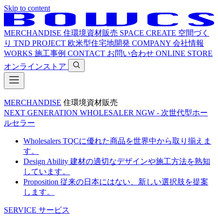
Skip to content
MERCHANDISE
住環境資材販売
SPACE CREATE
空間づく
り
TND PROJECT
欧米型住宅地開発
COMPANY
会社情報
WORKS
施工事例
CONTACT
お問い合わせ
ONLINE STORE
オンラインストア
MERCHANDISE
住環境資材販売
NEXT GENERATION WHOLESALER
NGW - 次世代型ホー
ルセラー
Wholesalers
TQCに優れた商品を世界中から取り揃えま
す。
Design Ability
建材の適切なデザインや施工方法を熟知
しています。
Proposition
従来の日本にはない、新しい選択肢を提案
します。
SERVICE
サービス