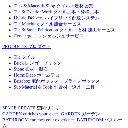
Tiles & Materials Shop
タイル・建材販売
Tile & Exterior Work
タイル工事・外構工事
Hybrid Delivery
ハイブリッド配送システム
Tile Matching
タイル照合サービス
Tile & Stone Fabrication
タイル・石材 加工サービス
Concierge
コンシェルジュサービス
PRODUCTS
プロダクト
Tile
タイル
Brick
レンガ・ブリック
Stone
石材・擬石
Home Deco
ホームデコ
Brizebox
宅配ボックス・ブライズボックス
Sub Material & Tools
副資材・道具・工具
SPACE CREATE
空間づくり
GARDEN enriches your space.
GARDEN
ガーデン
BATHROOM enriches your experience.
BATHROOM
バスルー
ム