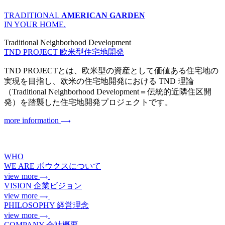
TRADITIONAL
AMERICAN GARDEN
IN YOUR HOME.
Traditional Neighborhood Development
TND PROJECT
欧米型住宅地開発
TND PROJECTとは、欧米型の資産として価値ある住宅地の
実現を目指し、欧米の住宅地開発における TND 理論
（Traditional Neighborhood Development＝伝統的近隣住区開
発）を踏襲した住宅地開発プロジェクトです。
more information
WHO
WE ARE
ボウクスについて
view more
VISION
企業ビジョン
view more
PHILOSOPHY
経営理念
view more
COMPANY
会社概要