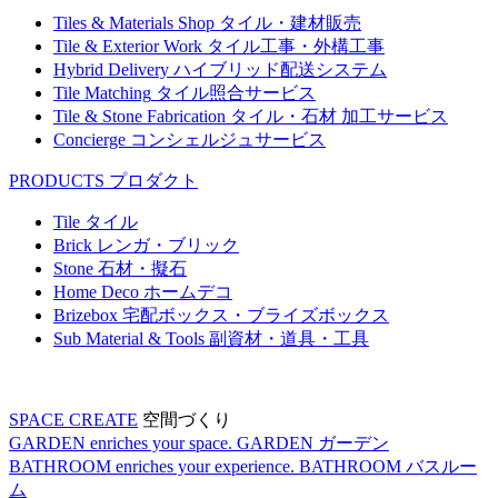
Tiles & Materials Shop
タイル・建材販売
Tile & Exterior Work
タイル工事・外構工事
Hybrid Delivery
ハイブリッド配送システム
Tile Matching
タイル照合サービス
Tile & Stone Fabrication
タイル・石材 加工サービス
Concierge
コンシェルジュサービス
PRODUCTS
プロダクト
Tile
タイル
Brick
レンガ・ブリック
Stone
石材・擬石
Home Deco
ホームデコ
Brizebox
宅配ボックス・ブライズボックス
Sub Material & Tools
副資材・道具・工具
SPACE CREATE
空間づくり
GARDEN enriches your space.
GARDEN
ガーデン
BATHROOM enriches your experience.
BATHROOM
バスルー
ム