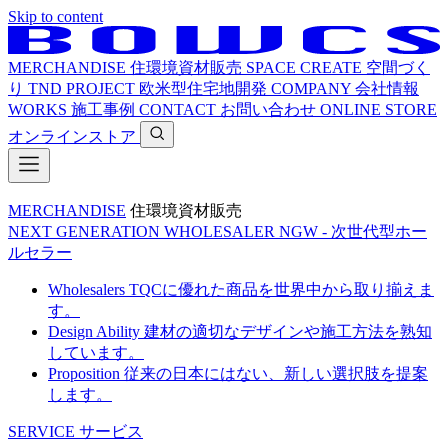
Skip to content
MERCHANDISE
住環境資材販売
SPACE CREATE
空間づく
り
TND PROJECT
欧米型住宅地開発
COMPANY
会社情報
WORKS
施工事例
CONTACT
お問い合わせ
ONLINE STORE
オンラインストア
MERCHANDISE
住環境資材販売
NEXT GENERATION WHOLESALER
NGW - 次世代型ホー
ルセラー
Wholesalers
TQCに優れた商品を世界中から取り揃えま
す。
Design Ability
建材の適切なデザインや施工方法を熟知
しています。
Proposition
従来の日本にはない、新しい選択肢を提案
します。
SERVICE
サービス