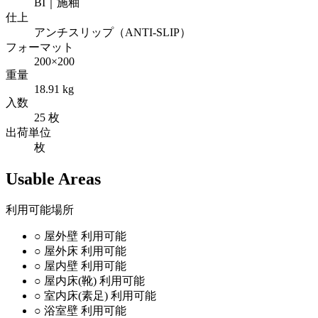
BI｜施釉
仕上
アンチスリップ（ANTI-SLIP）
フォーマット
200×200
重量
18.91 kg
入数
25 枚
出荷単位
枚
Usable Areas
利用可能場所
○
屋外壁
利用可能
○
屋外床
利用可能
○
屋内壁
利用可能
○
屋内床(靴)
利用可能
○
室内床(素足)
利用可能
○
浴室壁
利用可能