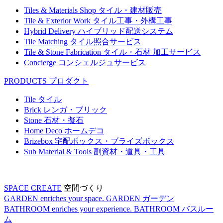
Tiles & Materials Shop
タイル・建材販売
Tile & Exterior Work
タイル工事・外構工事
Hybrid Delivery
ハイブリッド配送システム
Tile Matching
タイル照合サービス
Tile & Stone Fabrication
タイル・石材 加工サービス
Concierge
コンシェルジュサービス
PRODUCTS
プロダクト
Tile
タイル
Brick
レンガ・ブリック
Stone
石材・擬石
Home Deco
ホームデコ
Brizebox
宅配ボックス・ブライズボックス
Sub Material & Tools
副資材・道具・工具
SPACE CREATE
空間づくり
GARDEN enriches your space.
GARDEN
ガーデン
BATHROOM enriches your experience.
BATHROOM
バスルー
ム