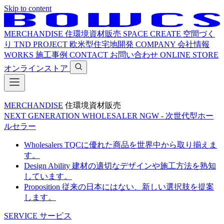
Skip to content
MERCHANDISE
住環境資材販売
SPACE CREATE
空間づく
り
TND PROJECT
欧米型住宅地開発
COMPANY
会社情報
WORKS
施工事例
CONTACT
お問い合わせ
ONLINE STORE
オンラインストア
MERCHANDISE
住環境資材販売
NEXT GENERATION WHOLESALER
NGW - 次世代型ホー
ルセラー
Wholesalers
TQCに優れた商品を世界中から取り揃えま
す。
Design Ability
建材の適切なデザインや施工方法を熟知
しています。
Proposition
従来の日本にはない、新しい選択肢を提案
します。
SERVICE
サービス