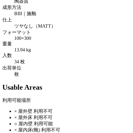
陶器質
成形方法
BIII｜施釉
仕上
ツヤなし（MATT）
フォーマット
100×300
重量
13.94 kg
入数
34 枚
出荷単位
枚
Usable Areas
利用可能場所
×
屋外壁
利用不可
×
屋外床
利用不可
○
屋内壁
利用可能
×
屋内床(靴)
利用不可