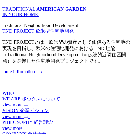
TRADITIONAL
AMERICAN GARDEN
IN YOUR HOME.
Traditional Neighborhood Development
TND PROJECT
欧米型住宅地開発
TND PROJECTとは、欧米型の資産として価値ある住宅地の
実現を目指し、欧米の住宅地開発における TND 理論
（Traditional Neighborhood Development＝伝統的近隣住区開
発）を踏襲した住宅地開発プロジェクトです。
more information
WHO
WE ARE
ボウクスについて
view more
VISION
企業ビジョン
view more
PHILOSOPHY
経営理念
view more
COMPANY
会社概要