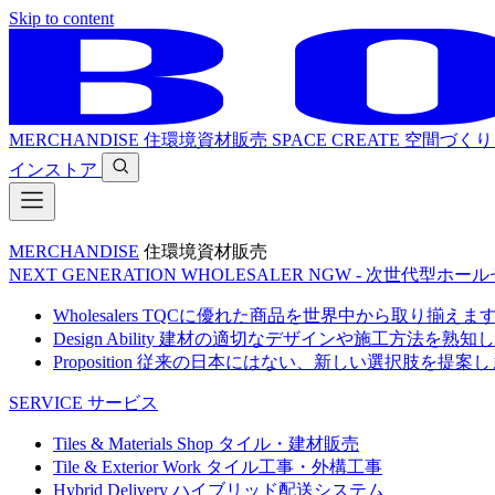
Skip to content
MERCHANDISE
住環境資材販売
SPACE CREATE
空間づくり
インストア
MERCHANDISE
住環境資材販売
NEXT GENERATION WHOLESALER
NGW - 次世代型ホー
Wholesalers
TQCに優れた商品を世界中から取り揃えま
Design Ability
建材の適切なデザインや施工方法を熟知し
Proposition
従来の日本にはない、新しい選択肢を提案し
SERVICE
サービス
Tiles & Materials Shop
タイル・建材販売
Tile & Exterior Work
タイル工事・外構工事
Hybrid Delivery
ハイブリッド配送システム