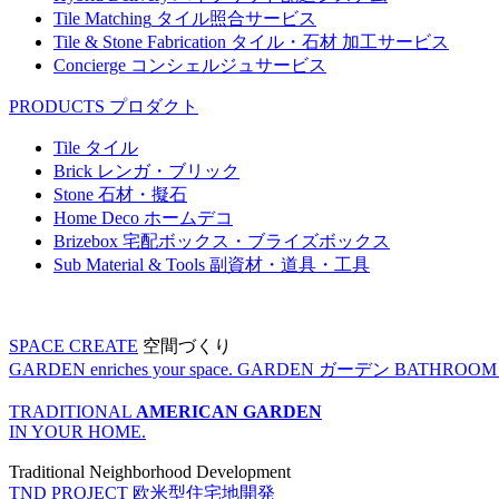
Tile Matching
タイル照合サービス
Tile & Stone Fabrication
タイル・石材 加工サービス
Concierge
コンシェルジュサービス
PRODUCTS
プロダクト
Tile
タイル
Brick
レンガ・ブリック
Stone
石材・擬石
Home Deco
ホームデコ
Brizebox
宅配ボックス・ブライズボックス
Sub Material & Tools
副資材・道具・工具
SPACE CREATE
空間づくり
GARDEN enriches your space.
GARDEN
ガーデン
BATHROOM enr
TRADITIONAL
AMERICAN GARDEN
IN YOUR HOME.
Traditional Neighborhood Development
TND PROJECT
欧米型住宅地開発