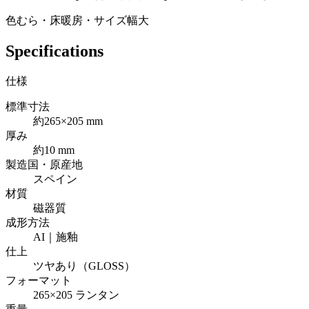
色むら・床暖房・サイズ幅大
Specifications
仕様
標準寸法
約265×205 mm
厚み
約10 mm
製造国・原産地
スペイン
材質
磁器質
成形方法
AI｜施釉
仕上
ツヤあり（GLOSS）
フォーマット
265×205 ランタン