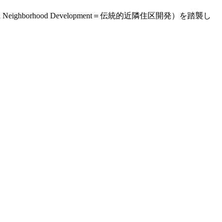
ghborhood Development＝伝統的近隣住区開発）を踏襲し