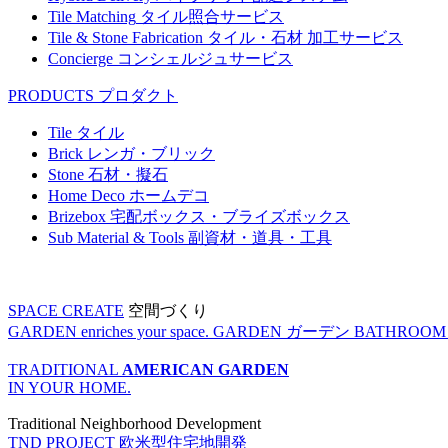
Tile Matching
タイル照合サービス
Tile & Stone Fabrication
タイル・石材 加工サービス
Concierge
コンシェルジュサービス
PRODUCTS
プロダクト
Tile
タイル
Brick
レンガ・ブリック
Stone
石材・擬石
Home Deco
ホームデコ
Brizebox
宅配ボックス・ブライズボックス
Sub Material & Tools
副資材・道具・工具
SPACE CREATE
空間づくり
GARDEN enriches your space.
GARDEN
ガーデン
BATHROOM enr
TRADITIONAL
AMERICAN GARDEN
IN YOUR HOME.
Traditional Neighborhood Development
TND PROJECT
欧米型住宅地開発