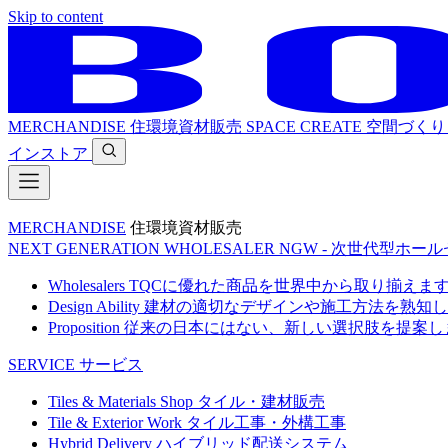
Skip to content
MERCHANDISE
住環境資材販売
SPACE CREATE
空間づくり
インストア
MERCHANDISE
住環境資材販売
NEXT GENERATION WHOLESALER
NGW - 次世代型ホー
Wholesalers
TQCに優れた商品を世界中から取り揃えま
Design Ability
建材の適切なデザインや施工方法を熟知し
Proposition
従来の日本にはない、新しい選択肢を提案し
SERVICE
サービス
Tiles & Materials Shop
タイル・建材販売
Tile & Exterior Work
タイル工事・外構工事
Hybrid Delivery
ハイブリッド配送システム