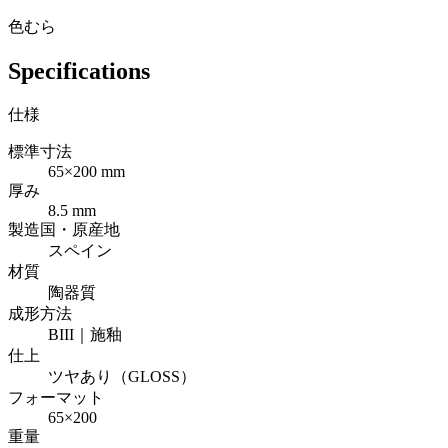
色むら
Specifications
仕様
標準寸法
65×200 mm
厚み
8.5 mm
製造国・原産地
スペイン
材質
陶器質
成形方法
BIII｜施釉
仕上
ツヤあり（GLOSS）
フォーマット
65×200
重量