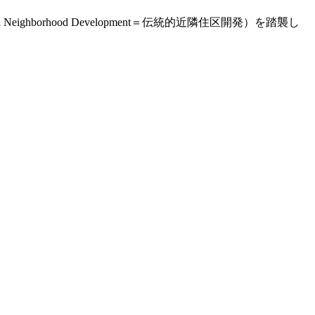
ghborhood Development＝伝統的近隣住区開発）を踏襲し