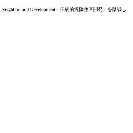
ghborhood Development＝伝統的近隣住区開発）を踏襲し