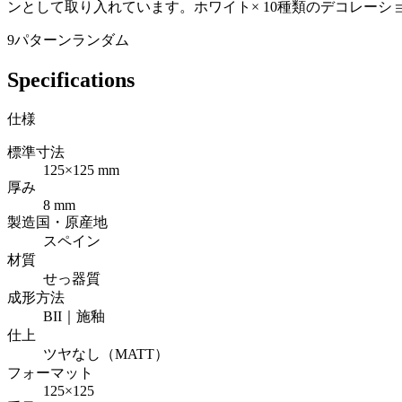
ンとして取り入れています。ホワイト× 10種類のデコレー
9パターンランダム
Specifications
仕様
標準寸法
125×125 mm
厚み
8 mm
製造国・原産地
スペイン
材質
せっ器質
成形方法
BII｜施釉
仕上
ツヤなし（MATT）
フォーマット
125×125