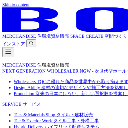
Skip to content
MERCHANDISE
住環境資材販売
SPACE CREATE
空間づくり
インストア
MERCHANDISE
住環境資材販売
NEXT GENERATION WHOLESALER
NGW - 次世代型ホー
Wholesalers
TQCに優れた商品を世界中から取り揃えま
Design Ability
建材の適切なデザインや施工方法を熟知し
Proposition
従来の日本にはない、新しい選択肢を提案し
SERVICE
サービス
Tiles & Materials Shop
タイル・建材販売
Tile & Exterior Work
タイル工事・外構工事
Hybrid Delivery
ハイブリッド配送システム