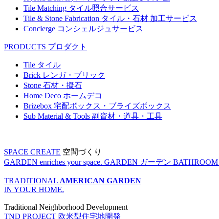
Tile Matching
タイル照合サービス
Tile & Stone Fabrication
タイル・石材 加工サービス
Concierge
コンシェルジュサービス
PRODUCTS
プロダクト
Tile
タイル
Brick
レンガ・ブリック
Stone
石材・擬石
Home Deco
ホームデコ
Brizebox
宅配ボックス・ブライズボックス
Sub Material & Tools
副資材・道具・工具
SPACE CREATE
空間づくり
GARDEN enriches your space.
GARDEN
ガーデン
BATHROOM enr
TRADITIONAL
AMERICAN GARDEN
IN YOUR HOME.
Traditional Neighborhood Development
TND PROJECT
欧米型住宅地開発