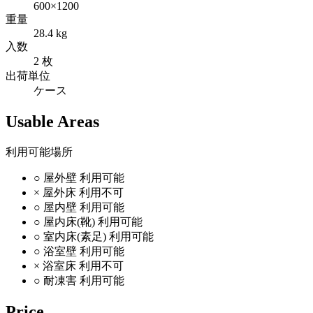
600×1200
重量
28.4 kg
入数
2 枚
出荷単位
ケース
Usable Areas
利用可能場所
○
屋外壁
利用可能
×
屋外床
利用不可
○
屋内壁
利用可能
○
屋内床(靴)
利用可能
○
室内床(素足)
利用可能
○
浴室壁
利用可能
×
浴室床
利用不可
○
耐凍害
利用可能
Price