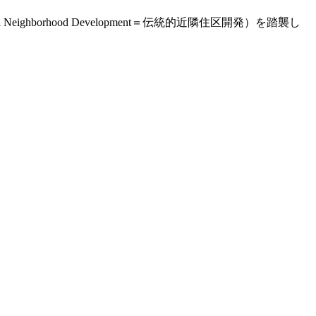
ghborhood Development＝伝統的近隣住区開発）を踏襲し