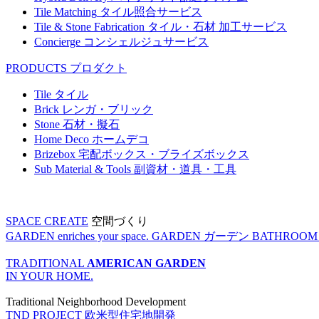
Tile Matching
タイル照合サービス
Tile & Stone Fabrication
タイル・石材 加工サービス
Concierge
コンシェルジュサービス
PRODUCTS
プロダクト
Tile
タイル
Brick
レンガ・ブリック
Stone
石材・擬石
Home Deco
ホームデコ
Brizebox
宅配ボックス・ブライズボックス
Sub Material & Tools
副資材・道具・工具
SPACE CREATE
空間づくり
GARDEN enriches your space.
GARDEN
ガーデン
BATHROOM enr
TRADITIONAL
AMERICAN GARDEN
IN YOUR HOME.
Traditional Neighborhood Development
TND PROJECT
欧米型住宅地開発