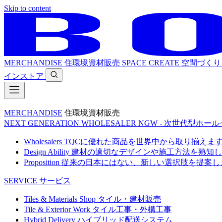
Skip to content
MERCHANDISE
住環境資材販売
SPACE CREATE
空間づくり
インストア
MERCHANDISE
住環境資材販売
NEXT GENERATION WHOLESALER
NGW - 次世代型ホー
Wholesalers
TQCに優れた商品を世界中から取り揃えま
Design Ability
建材の適切なデザインや施工方法を熟知し
Proposition
従来の日本にはない、新しい選択肢を提案し
SERVICE
サービス
Tiles & Materials Shop
タイル・建材販売
Tile & Exterior Work
タイル工事・外構工事
Hybrid Delivery
ハイブリッド配送システム