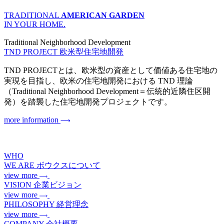
TRADITIONAL
AMERICAN GARDEN
IN YOUR HOME.
Traditional Neighborhood Development
TND PROJECT
欧米型住宅地開発
TND PROJECTとは、欧米型の資産として価値ある住宅地の
実現を目指し、欧米の住宅地開発における TND 理論
（Traditional Neighborhood Development＝伝統的近隣住区開
発）を踏襲した住宅地開発プロジェクトです。
more information
WHO
WE ARE
ボウクスについて
view more
VISION
企業ビジョン
view more
PHILOSOPHY
経営理念
view more
COMPANY
会社概要