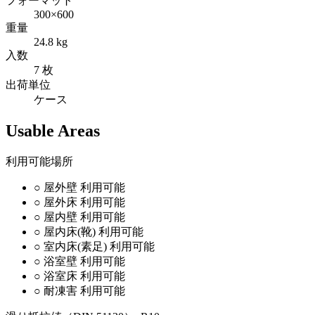
フォーマット
300×600
重量
24.8 kg
入数
7 枚
出荷単位
ケース
Usable Areas
利用可能場所
○
屋外壁
利用可能
○
屋外床
利用可能
○
屋内壁
利用可能
○
屋内床(靴)
利用可能
○
室内床(素足)
利用可能
○
浴室壁
利用可能
○
浴室床
利用可能
○
耐凍害
利用可能