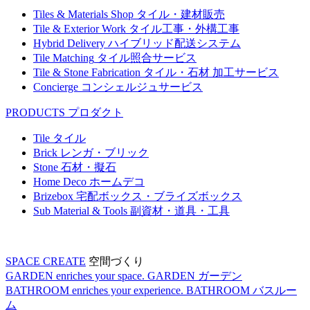
Tiles & Materials Shop
タイル・建材販売
Tile & Exterior Work
タイル工事・外構工事
Hybrid Delivery
ハイブリッド配送システム
Tile Matching
タイル照合サービス
Tile & Stone Fabrication
タイル・石材 加工サービス
Concierge
コンシェルジュサービス
PRODUCTS
プロダクト
Tile
タイル
Brick
レンガ・ブリック
Stone
石材・擬石
Home Deco
ホームデコ
Brizebox
宅配ボックス・ブライズボックス
Sub Material & Tools
副資材・道具・工具
SPACE CREATE
空間づくり
GARDEN enriches your space.
GARDEN
ガーデン
BATHROOM enriches your experience.
BATHROOM
バスルー
ム