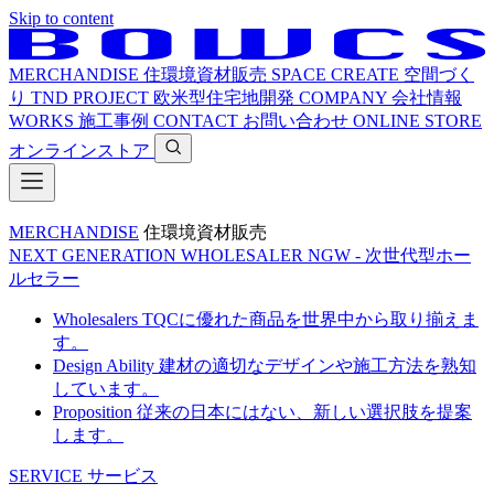
Skip to content
MERCHANDISE
住環境資材販売
SPACE CREATE
空間づく
り
TND PROJECT
欧米型住宅地開発
COMPANY
会社情報
WORKS
施工事例
CONTACT
お問い合わせ
ONLINE STORE
オンラインストア
MERCHANDISE
住環境資材販売
NEXT GENERATION WHOLESALER
NGW - 次世代型ホー
ルセラー
Wholesalers
TQCに優れた商品を世界中から取り揃えま
す。
Design Ability
建材の適切なデザインや施工方法を熟知
しています。
Proposition
従来の日本にはない、新しい選択肢を提案
します。
SERVICE
サービス