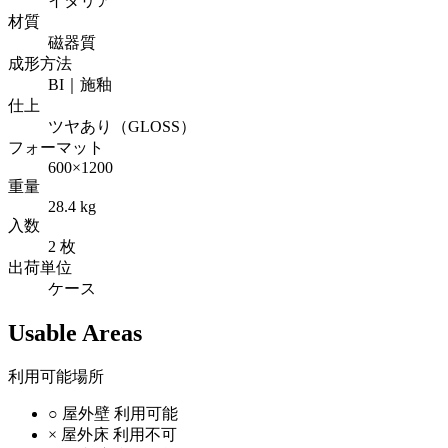
イタリア
材質
磁器質
成形方法
BI｜施釉
仕上
ツヤあり（GLOSS）
フォーマット
600×1200
重量
28.4 kg
入数
2 枚
出荷単位
ケース
Usable Areas
利用可能場所
○
屋外壁
利用可能
×
屋外床
利用不可