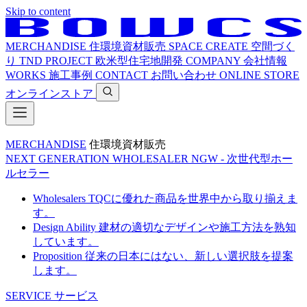
Skip to content
MERCHANDISE
住環境資材販売
SPACE CREATE
空間づく
り
TND PROJECT
欧米型住宅地開発
COMPANY
会社情報
WORKS
施工事例
CONTACT
お問い合わせ
ONLINE STORE
オンラインストア
MERCHANDISE
住環境資材販売
NEXT GENERATION WHOLESALER
NGW - 次世代型ホー
ルセラー
Wholesalers
TQCに優れた商品を世界中から取り揃えま
す。
Design Ability
建材の適切なデザインや施工方法を熟知
しています。
Proposition
従来の日本にはない、新しい選択肢を提案
します。
SERVICE
サービス