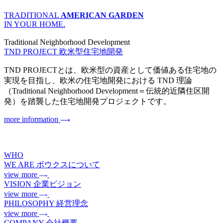
TRADITIONAL
AMERICAN GARDEN
IN YOUR HOME.
Traditional Neighborhood Development
TND PROJECT
欧米型住宅地開発
TND PROJECTとは、欧米型の資産として価値ある住宅地の
実現を目指し、欧米の住宅地開発における TND 理論
（Traditional Neighborhood Development＝伝統的近隣住区開
発）を踏襲した住宅地開発プロジェクトです。
more information
WHO
WE ARE
ボウクスについて
view more
VISION
企業ビジョン
view more
PHILOSOPHY
経営理念
view more
COMPANY
会社概要