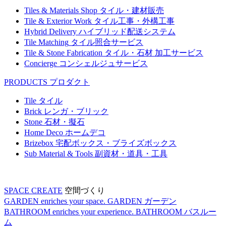
Tiles & Materials Shop
タイル・建材販売
Tile & Exterior Work
タイル工事・外構工事
Hybrid Delivery
ハイブリッド配送システム
Tile Matching
タイル照合サービス
Tile & Stone Fabrication
タイル・石材 加工サービス
Concierge
コンシェルジュサービス
PRODUCTS
プロダクト
Tile
タイル
Brick
レンガ・ブリック
Stone
石材・擬石
Home Deco
ホームデコ
Brizebox
宅配ボックス・ブライズボックス
Sub Material & Tools
副資材・道具・工具
SPACE CREATE
空間づくり
GARDEN enriches your space.
GARDEN
ガーデン
BATHROOM enriches your experience.
BATHROOM
バスルー
ム