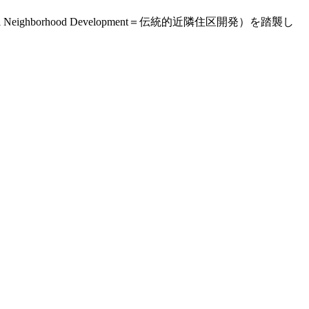
ghborhood Development＝伝統的近隣住区開発）を踏襲し