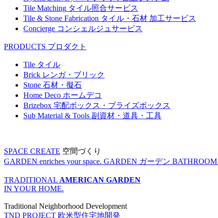
Tile Matching
タイル照合サービス
Tile & Stone Fabrication
タイル・石材 加工サービス
Concierge
コンシェルジュサービス
PRODUCTS
プロダクト
Tile
タイル
Brick
レンガ・ブリック
Stone
石材・擬石
Home Deco
ホームデコ
Brizebox
宅配ボックス・ブライズボックス
Sub Material & Tools
副資材・道具・工具
SPACE CREATE
空間づくり
GARDEN enriches your space.
GARDEN
ガーデン
BATHROOM enr
TRADITIONAL
AMERICAN GARDEN
IN YOUR HOME.
Traditional Neighborhood Development
TND PROJECT
欧米型住宅地開発