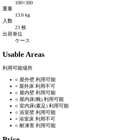
100×300
重量
13.6 kg
入数
23 枚
出荷単位
ケース
Usable Areas
利用可能場所
○
屋外壁
利用可能
×
屋外床
利用不可
○
屋内壁
利用可能
○
屋内床(靴)
利用可能
○
室内床(素足)
利用可能
○
浴室壁
利用可能
×
浴室床
利用不可
○
耐凍害
利用可能
Price