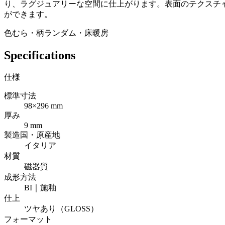
り、ラグジュアリーな空間に仕上がります。表面のテクスチ
ができます。
色むら・柄ランダム・床暖房
Specifications
仕様
標準寸法
98×296 mm
厚み
9 mm
製造国・原産地
イタリア
材質
磁器質
成形方法
BI｜施釉
仕上
ツヤあり（GLOSS）
フォーマット