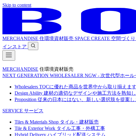
Skip to content
MERCHANDISE
住環境資材販売
SPACE CREATE
空間づくり
インストア
MERCHANDISE
住環境資材販売
NEXT GENERATION WHOLESALER
NGW - 次世代型ホー
Wholesalers
TQCに優れた商品を世界中から取り揃えま
Design Ability
建材の適切なデザインや施工方法を熟知し
Proposition
従来の日本にはない、新しい選択肢を提案し
SERVICE
サービス
Tiles & Materials Shop
タイル・建材販売
Tile & Exterior Work
タイル工事・外構工事
Hybrid Delivery
ハイブリッド配送システム