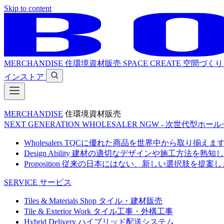
Skip to content
MERCHANDISE
住環境資材販売
SPACE CREATE
空間づくり
インストア
MERCHANDISE
住環境資材販売
NEXT GENERATION WHOLESALER
NGW - 次世代型ホー
Wholesalers
TQCに優れた商品を世界中から取り揃えま
Design Ability
建材の適切なデザインや施工方法を熟知し
Proposition
従来の日本にはない、新しい選択肢を提案し
SERVICE
サービス
Tiles & Materials Shop
タイル・建材販売
Tile & Exterior Work
タイル工事・外構工事
Hybrid Delivery
ハイブリッド配送システム