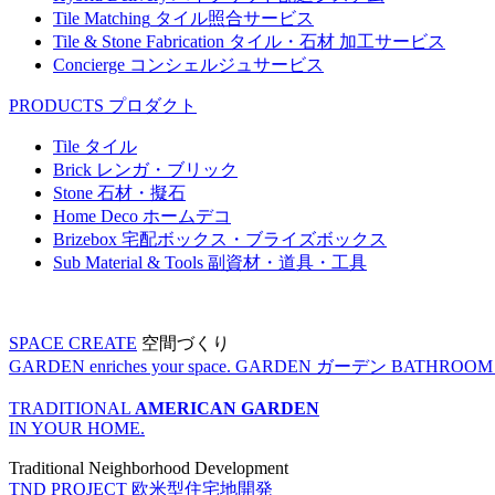
Tile Matching
タイル照合サービス
Tile & Stone Fabrication
タイル・石材 加工サービス
Concierge
コンシェルジュサービス
PRODUCTS
プロダクト
Tile
タイル
Brick
レンガ・ブリック
Stone
石材・擬石
Home Deco
ホームデコ
Brizebox
宅配ボックス・ブライズボックス
Sub Material & Tools
副資材・道具・工具
SPACE CREATE
空間づくり
GARDEN enriches your space.
GARDEN
ガーデン
BATHROOM enr
TRADITIONAL
AMERICAN GARDEN
IN YOUR HOME.
Traditional Neighborhood Development
TND PROJECT
欧米型住宅地開発