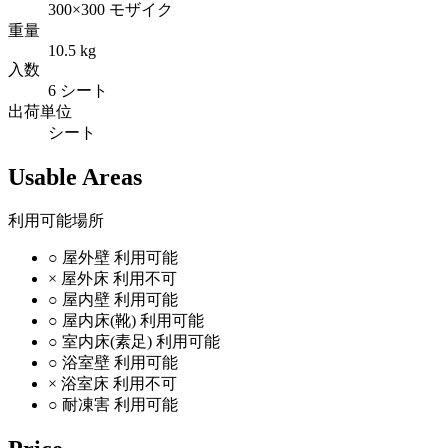
300×300 モザイク
重量
10.5 kg
入数
6 シート
出荷単位
シート
Usable Areas
利用可能場所
○
屋外壁
利用可能
×
屋外床
利用不可
○
屋内壁
利用可能
○
屋内床(靴)
利用可能
○
室内床(素足)
利用可能
○
浴室壁
利用可能
×
浴室床
利用不可
○
耐凍害
利用可能