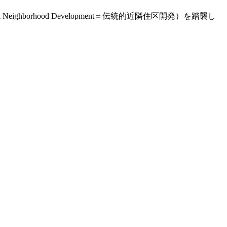
ghborhood Development＝伝統的近隣住区開発）を踏襲し