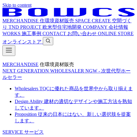
Skip to content
MERCHANDISE
住環境資材販売
SPACE CREATE
空間づく
り
TND PROJECT
欧米型住宅地開発
COMPANY
会社情報
WORKS
施工事例
CONTACT
お問い合わせ
ONLINE STORE
オンラインストア
MERCHANDISE
住環境資材販売
NEXT GENERATION WHOLESALER
NGW - 次世代型ホー
ルセラー
Wholesalers
TQCに優れた商品を世界中から取り揃えま
す。
Design Ability
建材の適切なデザインや施工方法を熟知
しています。
Proposition
従来の日本にはない、新しい選択肢を提案
します。
SERVICE
サービス