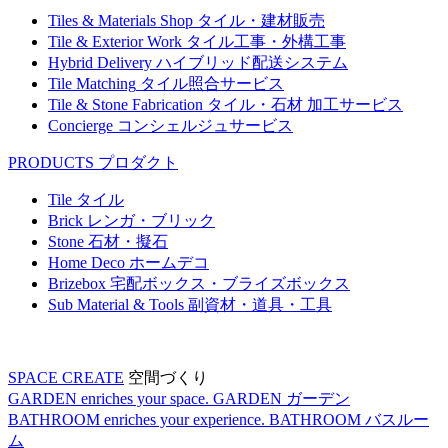
Tiles & Materials Shop
タイル・建材販売
Tile & Exterior Work
タイル工事・外構工事
Hybrid Delivery
ハイブリッド配送システム
Tile Matching
タイル照合サービス
Tile & Stone Fabrication
タイル・石材 加工サービス
Concierge
コンシェルジュサービス
PRODUCTS
プロダクト
Tile
タイル
Brick
レンガ・ブリック
Stone
石材・擬石
Home Deco
ホームデコ
Brizebox
宅配ボックス・ブライズボックス
Sub Material & Tools
副資材・道具・工具
SPACE CREATE
空間づくり
GARDEN enriches your space.
GARDEN
ガーデン
BATHROOM enriches your experience.
BATHROOM
バスルー
ム