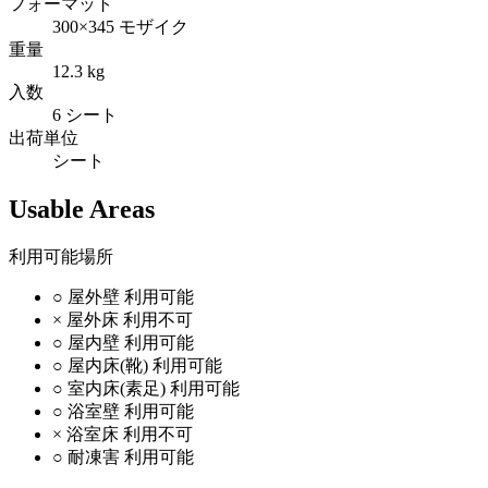
フォーマット
300×345 モザイク
重量
12.3 kg
入数
6 シート
出荷単位
シート
Usable Areas
利用可能場所
○
屋外壁
利用可能
×
屋外床
利用不可
○
屋内壁
利用可能
○
屋内床(靴)
利用可能
○
室内床(素足)
利用可能
○
浴室壁
利用可能
×
浴室床
利用不可
○
耐凍害
利用可能