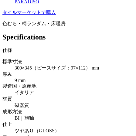
PARADISO
タイルマーケットで購入
色むら・柄ランダム・床暖房
Specifications
仕様
標準寸法
300×345（ピースサイズ：97×112） mm
厚み
9 mm
製造国・原産地
イタリア
材質
磁器質
成形方法
BI｜施釉
仕上
ツヤあり（GLOSS）