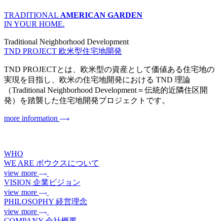
TRADITIONAL
AMERICAN GARDEN
IN YOUR HOME.
Traditional Neighborhood Development
TND PROJECT
欧米型住宅地開発
TND PROJECTとは、欧米型の資産として価値ある住宅地の
実現を目指し、欧米の住宅地開発における TND 理論
（Traditional Neighborhood Development＝伝統的近隣住区開
発）を踏襲した住宅地開発プロジェクトです。
more information
WHO
WE ARE
ボウクスについて
view more
VISION
企業ビジョン
view more
PHILOSOPHY
経営理念
view more
COMPANY
会社概要