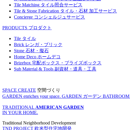
Tile Matching
タイル照合サービス
Tile & Stone Fabrication
タイル・石材 加工サービス
Concierge
コンシェルジュサービス
PRODUCTS
プロダクト
Tile
タイル
Brick
レンガ・ブリック
Stone
石材・擬石
Home Deco
ホームデコ
Brizebox
宅配ボックス・ブライズボックス
Sub Material & Tools
副資材・道具・工具
SPACE CREATE
空間づくり
GARDEN enriches your space.
GARDEN
ガーデン
BATHROOM enr
TRADITIONAL
AMERICAN GARDEN
IN YOUR HOME.
Traditional Neighborhood Development
TND PROJECT
欧米型住宅地開発