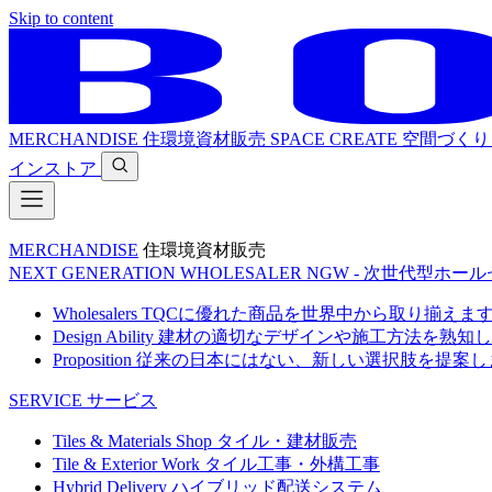
Skip to content
MERCHANDISE
住環境資材販売
SPACE CREATE
空間づくり
インストア
MERCHANDISE
住環境資材販売
NEXT GENERATION WHOLESALER
NGW - 次世代型ホー
Wholesalers
TQCに優れた商品を世界中から取り揃えま
Design Ability
建材の適切なデザインや施工方法を熟知し
Proposition
従来の日本にはない、新しい選択肢を提案し
SERVICE
サービス
Tiles & Materials Shop
タイル・建材販売
Tile & Exterior Work
タイル工事・外構工事
Hybrid Delivery
ハイブリッド配送システム