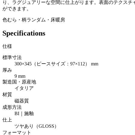
り、ラグジュアリーな空間に仕上がります。表面のテクスチ
ができます。
色むら・柄ランダム・床暖房
Specifications
仕様
標準寸法
300×345（ピースサイズ：97×112） mm
厚み
9 mm
製造国・原産地
イタリア
材質
磁器質
成形方法
BI｜施釉
仕上
ツヤあり（GLOSS）
フォーマット