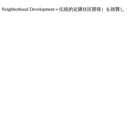
ghborhood Development＝伝統的近隣住区開発）を踏襲し