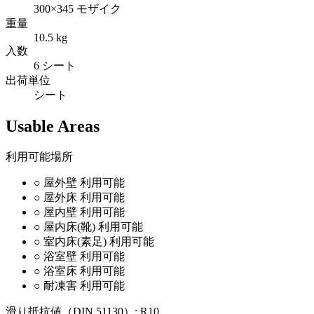
300×345 モザイク
重量
10.5 kg
入数
6 シート
出荷単位
シート
Usable Areas
利用可能場所
○
屋外壁
利用可能
○
屋外床
利用可能
○
屋内壁
利用可能
○
屋内床(靴)
利用可能
○
室内床(素足)
利用可能
○
浴室壁
利用可能
○
浴室床
利用可能
○
耐凍害
利用可能
滑り抵抗値（DIN 51130）:
R10