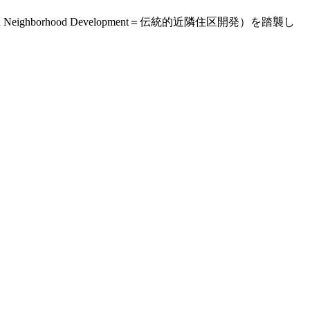
ghborhood Development＝伝統的近隣住区開発）を踏襲し