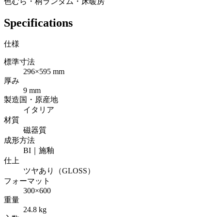
色むら・柄ランダム・床暖房
Specifications
仕様
標準寸法
296×595 mm
厚み
9 mm
製造国・原産地
イタリア
材質
磁器質
成形方法
BI｜施釉
仕上
ツヤあり（GLOSS）
フォーマット
300×600
重量
24.8 kg