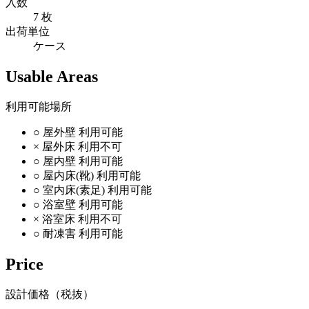
入数
7 枚
出荷単位
ケース
Usable Areas
利用可能場所
○
屋外壁
利用可能
×
屋外床
利用不可
○
屋内壁
利用可能
○
屋内床(靴)
利用可能
○
室内床(素足)
利用可能
○
浴室壁
利用可能
×
浴室床
利用不可
○
耐凍害
利用可能
Price
設計価格（税抜）