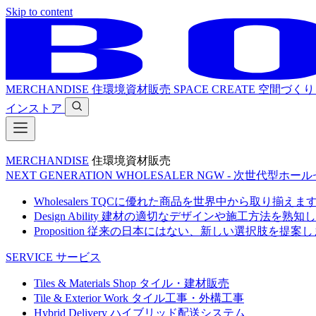
Skip to content
MERCHANDISE
住環境資材販売
SPACE CREATE
空間づくり
インストア
MERCHANDISE
住環境資材販売
NEXT GENERATION WHOLESALER
NGW - 次世代型ホー
Wholesalers
TQCに優れた商品を世界中から取り揃えま
Design Ability
建材の適切なデザインや施工方法を熟知し
Proposition
従来の日本にはない、新しい選択肢を提案し
SERVICE
サービス
Tiles & Materials Shop
タイル・建材販売
Tile & Exterior Work
タイル工事・外構工事
Hybrid Delivery
ハイブリッド配送システム