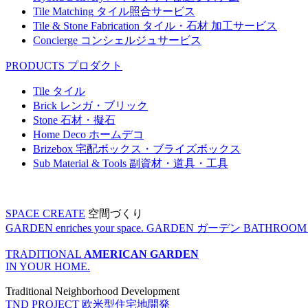
Tile Matching
タイル照合サービス
Tile & Stone Fabrication
タイル・石材 加工サービス
Concierge
コンシェルジュサービス
PRODUCTS
プロダクト
Tile
タイル
Brick
レンガ・ブリック
Stone
石材・擬石
Home Deco
ホームデコ
Brizebox
宅配ボックス・ブライズボックス
Sub Material & Tools
副資材・道具・工具
SPACE CREATE
空間づくり
GARDEN enriches your space.
GARDEN
ガーデン
BATHROOM enr
TRADITIONAL
AMERICAN GARDEN
IN YOUR HOME.
Traditional Neighborhood Development
TND PROJECT
欧米型住宅地開発