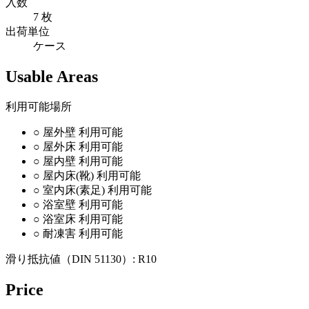
入数
7 枚
出荷単位
ケース
Usable Areas
利用可能場所
○
屋外壁
利用可能
○
屋外床
利用可能
○
屋内壁
利用可能
○
屋内床(靴)
利用可能
○
室内床(素足)
利用可能
○
浴室壁
利用可能
○
浴室床
利用可能
○
耐凍害
利用可能
滑り抵抗値（DIN 51130）:
R10
Price