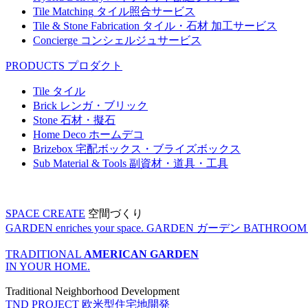
Tile Matching
タイル照合サービス
Tile & Stone Fabrication
タイル・石材 加工サービス
Concierge
コンシェルジュサービス
PRODUCTS
プロダクト
Tile
タイル
Brick
レンガ・ブリック
Stone
石材・擬石
Home Deco
ホームデコ
Brizebox
宅配ボックス・ブライズボックス
Sub Material & Tools
副資材・道具・工具
SPACE CREATE
空間づくり
GARDEN enriches your space.
GARDEN
ガーデン
BATHROOM enr
TRADITIONAL
AMERICAN GARDEN
IN YOUR HOME.
Traditional Neighborhood Development
TND PROJECT
欧米型住宅地開発