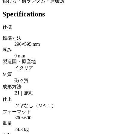
色むら・柄ランダム・床暖房
Specifications
仕様
標準寸法
296×595 mm
厚み
9 mm
製造国・原産地
イタリア
材質
磁器質
成形方法
BI｜施釉
仕上
ツヤなし（MATT）
フォーマット
300×600
重量
24.8 kg