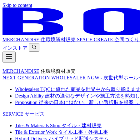
Skip to content
MERCHANDISE
住環境資材販売
SPACE CREATE
空間づくり
インストア
MERCHANDISE
住環境資材販売
NEXT GENERATION WHOLESALER
NGW - 次世代型ホー
Wholesalers
TQCに優れた商品を世界中から取り揃えま
Design Ability
建材の適切なデザインや施工方法を熟知し
Proposition
従来の日本にはない、新しい選択肢を提案し
SERVICE
サービス
Tiles & Materials Shop
タイル・建材販売
Tile & Exterior Work
タイル工事・外構工事
Hybrid Delivery
ハイブリッド配送システム