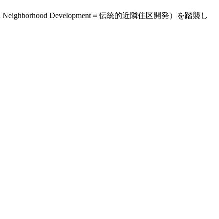
ghborhood Development＝伝統的近隣住区開発）を踏襲し