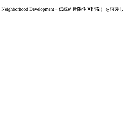
ghborhood Development＝伝統的近隣住区開発）を踏襲し