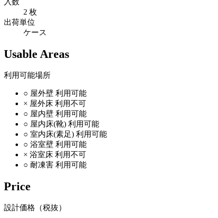
入数
2 枚
出荷単位
ケース
Usable Areas
利用可能場所
○
屋外壁
利用可能
×
屋外床
利用不可
○
屋内壁
利用可能
○
屋内床(靴)
利用可能
○
室内床(素足)
利用可能
○
浴室壁
利用可能
×
浴室床
利用不可
○
耐凍害
利用可能
Price
設計価格（税抜）