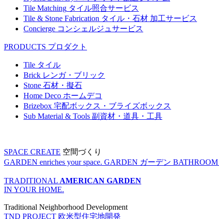
Tile Matching
タイル照合サービス
Tile & Stone Fabrication
タイル・石材 加工サービス
Concierge
コンシェルジュサービス
PRODUCTS
プロダクト
Tile
タイル
Brick
レンガ・ブリック
Stone
石材・擬石
Home Deco
ホームデコ
Brizebox
宅配ボックス・ブライズボックス
Sub Material & Tools
副資材・道具・工具
SPACE CREATE
空間づくり
GARDEN enriches your space.
GARDEN
ガーデン
BATHROOM enr
TRADITIONAL
AMERICAN GARDEN
IN YOUR HOME.
Traditional Neighborhood Development
TND PROJECT
欧米型住宅地開発