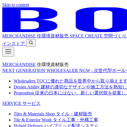
Skip to content
MERCHANDISE
住環境資材販売
SPACE CREATE
空間づくり
インストア
MERCHANDISE
住環境資材販売
NEXT GENERATION WHOLESALER
NGW - 次世代型ホー
Wholesalers
TQCに優れた商品を世界中から取り揃えま
Design Ability
建材の適切なデザインや施工方法を熟知し
Proposition
従来の日本にはない、新しい選択肢を提案し
SERVICE
サービス
Tiles & Materials Shop
タイル・建材販売
Tile & Exterior Work
タイル工事・外構工事
Hybrid Delivery
ハイブリッド配送システム