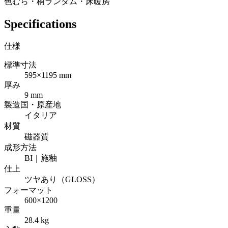
色むら・柄ランダム・床暖房
Specifications
仕様
標準寸法
595×1195 mm
厚み
9 mm
製造国・原産地
イタリア
材質
磁器質
成形方法
BI｜施釉
仕上
ツヤあり（GLOSS）
フォーマット
600×1200
重量
28.4 kg