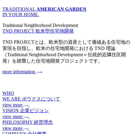
TRADITIONAL
AMERICAN GARDEN
IN YOUR HOME.
Traditional Neighborhood Development
TND PROJECT
欧米型住宅地開発
TND PROJECTとは、欧米型の資産として価値ある住宅地の
実現を目指し、欧米の住宅地開発における TND 理論
（Traditional Neighborhood Development＝伝統的近隣住区開
発）を踏襲した住宅地開発プロジェクトです。
more information
WHO
WE ARE
ボウクスについて
view more
VISION
企業ビジョン
view more
PHILOSOPHY
経営理念
view more
COMPANY
会社概要