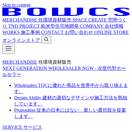
Skip to content
MERCHANDISE
住環境資材販売
SPACE CREATE
空間づく
り
TND PROJECT
欧米型住宅地開発
COMPANY
会社情報
WORKS
施工事例
CONTACT
お問い合わせ
ONLINE STORE
オンラインストア
MERCHANDISE
住環境資材販売
NEXT GENERATION WHOLESALER
NGW - 次世代型ホー
ルセラー
Wholesalers
TQCに優れた商品を世界中から取り揃えま
す。
Design Ability
建材の適切なデザインや施工方法を熟知
しています。
Proposition
従来の日本にはない、新しい選択肢を提案
します。
SERVICE
サービス