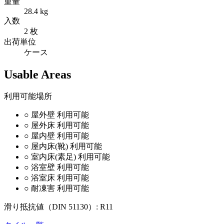
重量
28.4 kg
入数
2 枚
出荷単位
ケース
Usable Areas
利用可能場所
○
屋外壁
利用可能
○
屋外床
利用可能
○
屋内壁
利用可能
○
屋内床(靴)
利用可能
○
室内床(素足)
利用可能
○
浴室壁
利用可能
○
浴室床
利用可能
○
耐凍害
利用可能
滑り抵抗値（DIN 51130）:
R11