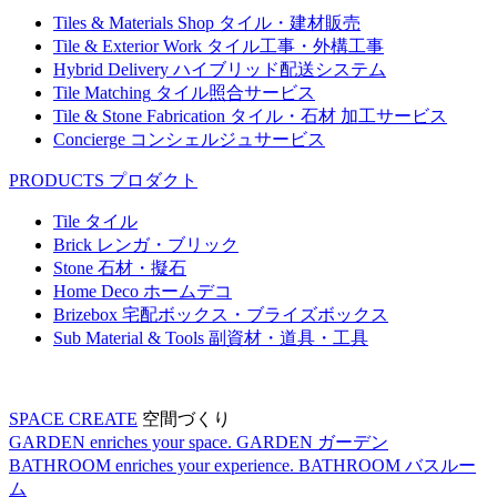
Tiles & Materials Shop
タイル・建材販売
Tile & Exterior Work
タイル工事・外構工事
Hybrid Delivery
ハイブリッド配送システム
Tile Matching
タイル照合サービス
Tile & Stone Fabrication
タイル・石材 加工サービス
Concierge
コンシェルジュサービス
PRODUCTS
プロダクト
Tile
タイル
Brick
レンガ・ブリック
Stone
石材・擬石
Home Deco
ホームデコ
Brizebox
宅配ボックス・ブライズボックス
Sub Material & Tools
副資材・道具・工具
SPACE CREATE
空間づくり
GARDEN enriches your space.
GARDEN
ガーデン
BATHROOM enriches your experience.
BATHROOM
バスルー
ム