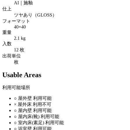
AI｜施釉
仕上
ツヤあり（GLOSS）
フォーマット
40×40
重量
2.1 kg
入数
12 枚
出荷単位
枚
Usable Areas
利用可能場所
○
屋外壁
利用可能
×
屋外床
利用不可
○
屋内壁
利用可能
○
屋内床(靴)
利用可能
○
室内床(素足)
利用可能
○
浴室壁
利用可能