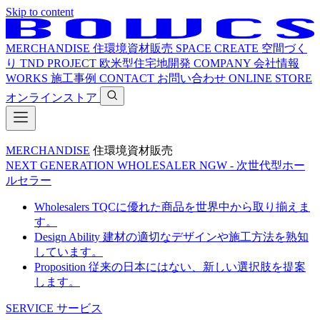
Skip to content
MERCHANDISE
住環境資材販売
SPACE CREATE
空間づく
り
TND PROJECT
欧米型住宅地開発
COMPANY
会社情報
WORKS
施工事例
CONTACT
お問い合わせ
ONLINE STORE
オンラインストア
MERCHANDISE
住環境資材販売
NEXT GENERATION WHOLESALER
NGW - 次世代型ホー
ルセラー
Wholesalers
TQCに優れた商品を世界中から取り揃えま
す。
Design Ability
建材の適切なデザインや施工方法を熟知
しています。
Proposition
従来の日本にはない、新しい選択肢を提案
します。
SERVICE
サービス