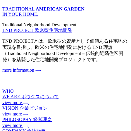
TRADITIONAL
AMERICAN GARDEN
IN YOUR HOME.
Traditional Neighborhood Development
TND PROJECT
欧米型住宅地開発
TND PROJECTとは、欧米型の資産として価値ある住宅地の
実現を目指し、欧米の住宅地開発における TND 理論
（Traditional Neighborhood Development＝伝統的近隣住区開
発）を踏襲した住宅地開発プロジェクトです。
more information
WHO
WE ARE
ボウクスについて
view more
VISION
企業ビジョン
view more
PHILOSOPHY
経営理念
view more
COMPANY
会社概要