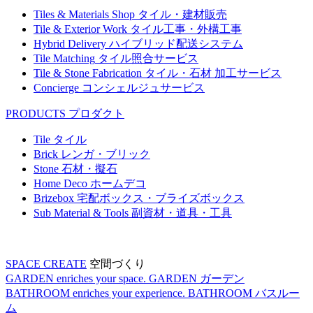
Tiles & Materials Shop
タイル・建材販売
Tile & Exterior Work
タイル工事・外構工事
Hybrid Delivery
ハイブリッド配送システム
Tile Matching
タイル照合サービス
Tile & Stone Fabrication
タイル・石材 加工サービス
Concierge
コンシェルジュサービス
PRODUCTS
プロダクト
Tile
タイル
Brick
レンガ・ブリック
Stone
石材・擬石
Home Deco
ホームデコ
Brizebox
宅配ボックス・ブライズボックス
Sub Material & Tools
副資材・道具・工具
SPACE CREATE
空間づくり
GARDEN enriches your space.
GARDEN
ガーデン
BATHROOM enriches your experience.
BATHROOM
バスルー
ム