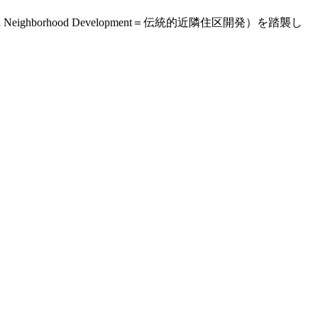
ghborhood Development＝伝統的近隣住区開発）を踏襲し