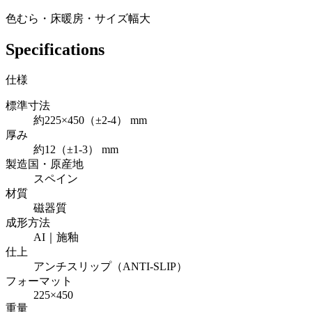
色むら・床暖房・サイズ幅大
Specifications
仕様
標準寸法
約225×450（±2-4） mm
厚み
約12（±1-3） mm
製造国・原産地
スペイン
材質
磁器質
成形方法
AI｜施釉
仕上
アンチスリップ（ANTI-SLIP）
フォーマット
225×450
重量