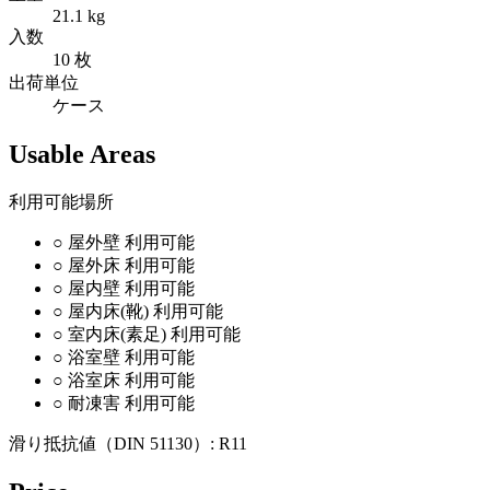
21.1 kg
入数
10 枚
出荷単位
ケース
Usable Areas
利用可能場所
○
屋外壁
利用可能
○
屋外床
利用可能
○
屋内壁
利用可能
○
屋内床(靴)
利用可能
○
室内床(素足)
利用可能
○
浴室壁
利用可能
○
浴室床
利用可能
○
耐凍害
利用可能
滑り抵抗値（DIN 51130）:
R11