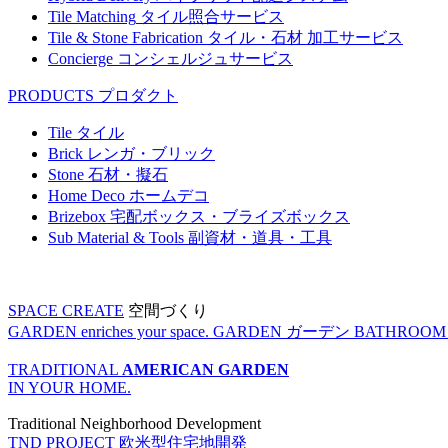
Tile Matching
タイル照合サービス
Tile & Stone Fabrication
タイル・石材 加工サービス
Concierge
コンシェルジュサービス
PRODUCTS
プロダクト
Tile
タイル
Brick
レンガ・ブリック
Stone
石材・擬石
Home Deco
ホームデコ
Brizebox
宅配ボックス・ブライズボックス
Sub Material & Tools
副資材・道具・工具
SPACE CREATE
空間づくり
GARDEN enriches your space.
GARDEN
ガーデン
BATHROOM enr
TRADITIONAL
AMERICAN GARDEN
IN YOUR HOME.
Traditional Neighborhood Development
TND PROJECT
欧米型住宅地開発