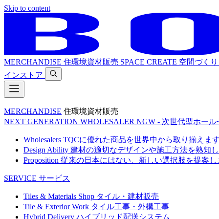
Skip to content
MERCHANDISE
住環境資材販売
SPACE CREATE
空間づくり
インストア
MERCHANDISE
住環境資材販売
NEXT GENERATION WHOLESALER
NGW - 次世代型ホー
Wholesalers
TQCに優れた商品を世界中から取り揃えま
Design Ability
建材の適切なデザインや施工方法を熟知し
Proposition
従来の日本にはない、新しい選択肢を提案し
SERVICE
サービス
Tiles & Materials Shop
タイル・建材販売
Tile & Exterior Work
タイル工事・外構工事
Hybrid Delivery
ハイブリッド配送システム