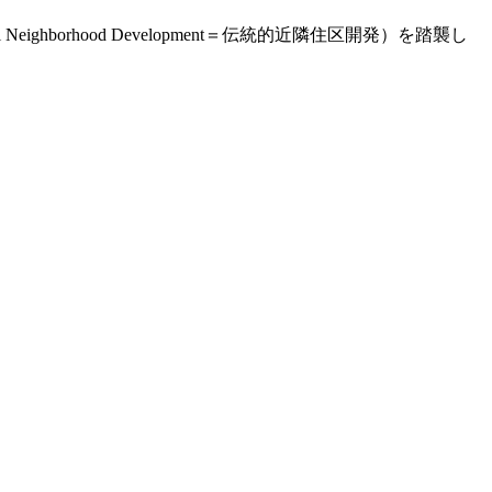
ghborhood Development＝伝統的近隣住区開発）を踏襲し