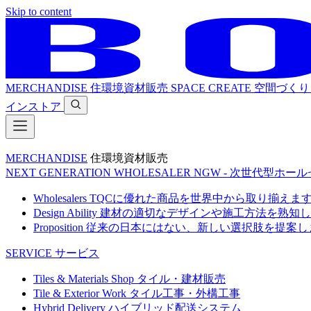
Skip to content
MERCHANDISE
住環境資材販売
SPACE CREATE
空間づくり
インストア
MERCHANDISE
住環境資材販売
NEXT GENERATION WHOLESALER
NGW - 次世代型ホー
Wholesalers
TQCに優れた商品を世界中から取り揃えま
Design Ability
建材の適切なデザインや施工方法を熟知し
Proposition
従来の日本にはない、新しい選択肢を提案し
SERVICE
サービス
Tiles & Materials Shop
タイル・建材販売
Tile & Exterior Work
タイル工事・外構工事
Hybrid Delivery
ハイブリッド配送システム