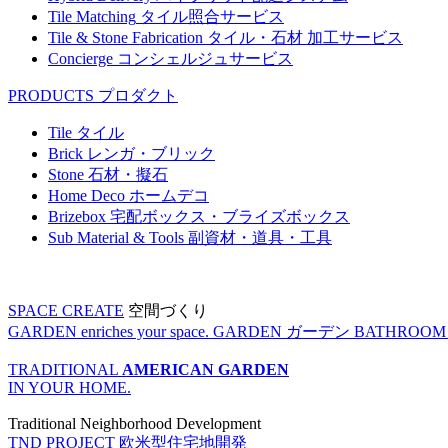
Tile Matching
タイル照合サービス
Tile & Stone Fabrication
タイル・石材 加工サービス
Concierge
コンシェルジュサービス
PRODUCTS
プロダクト
Tile
タイル
Brick
レンガ・ブリック
Stone
石材・擬石
Home Deco
ホームデコ
Brizebox
宅配ボックス・ブライズボックス
Sub Material & Tools
副資材・道具・工具
SPACE CREATE
空間づくり
GARDEN enriches your space.
GARDEN
ガーデン
BATHROOM enr
TRADITIONAL
AMERICAN GARDEN
IN YOUR HOME.
Traditional Neighborhood Development
TND PROJECT
欧米型住宅地開発