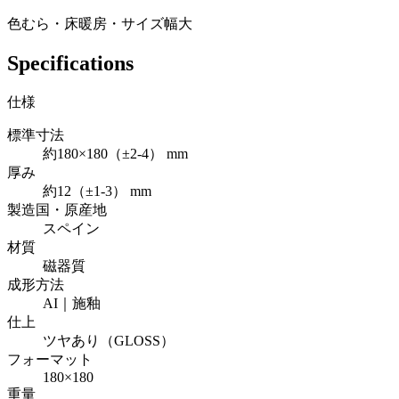
色むら・床暖房・サイズ幅大
Specifications
仕様
標準寸法
約180×180（±2-4） mm
厚み
約12（±1-3） mm
製造国・原産地
スペイン
材質
磁器質
成形方法
AI｜施釉
仕上
ツヤあり（GLOSS）
フォーマット
180×180
重量