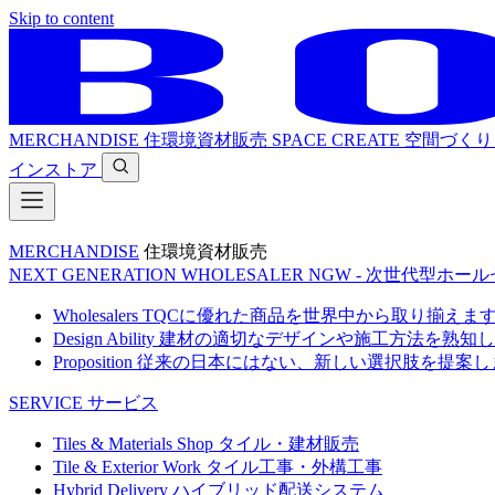
Skip to content
MERCHANDISE
住環境資材販売
SPACE CREATE
空間づくり
インストア
MERCHANDISE
住環境資材販売
NEXT GENERATION WHOLESALER
NGW - 次世代型ホー
Wholesalers
TQCに優れた商品を世界中から取り揃えま
Design Ability
建材の適切なデザインや施工方法を熟知し
Proposition
従来の日本にはない、新しい選択肢を提案し
SERVICE
サービス
Tiles & Materials Shop
タイル・建材販売
Tile & Exterior Work
タイル工事・外構工事
Hybrid Delivery
ハイブリッド配送システム