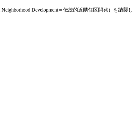
ghborhood Development＝伝統的近隣住区開発）を踏襲し