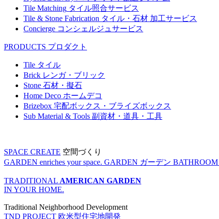
Tile Matching
タイル照合サービス
Tile & Stone Fabrication
タイル・石材 加工サービス
Concierge
コンシェルジュサービス
PRODUCTS
プロダクト
Tile
タイル
Brick
レンガ・ブリック
Stone
石材・擬石
Home Deco
ホームデコ
Brizebox
宅配ボックス・ブライズボックス
Sub Material & Tools
副資材・道具・工具
SPACE CREATE
空間づくり
GARDEN enriches your space.
GARDEN
ガーデン
BATHROOM enr
TRADITIONAL
AMERICAN GARDEN
IN YOUR HOME.
Traditional Neighborhood Development
TND PROJECT
欧米型住宅地開発