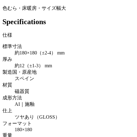
色むら・床暖房・サイズ幅大
Specifications
仕様
標準寸法
約180×180（±2-4） mm
厚み
約12（±1-3） mm
製造国・原産地
スペイン
材質
磁器質
成形方法
AI｜施釉
仕上
ツヤあり（GLOSS）
フォーマット
180×180
重量