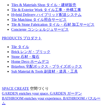
Tiles & Materials Shop
タイル・建材販売
Tile & Exterior Work
タイル工事・外構工事
Hybrid Delivery
ハイブリッド配送システム
Tile Matching
タイル照合サービス
Tile & Stone Fabrication
タイル・石材 加工サービス
Concierge
コンシェルジュサービス
PRODUCTS
プロダクト
Tile
タイル
Brick
レンガ・ブリック
Stone
石材・擬石
Home Deco
ホームデコ
Brizebox
宅配ボックス・ブライズボックス
Sub Material & Tools
副資材・道具・工具
SPACE CREATE
空間づくり
GARDEN enriches your space.
GARDEN
ガーデン
BATHROOM enriches your experience.
BATHROOM
バスルー
ム