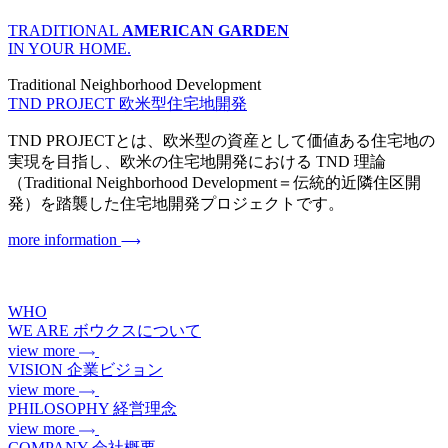
TRADITIONAL
AMERICAN GARDEN
IN YOUR HOME.
Traditional Neighborhood Development
TND PROJECT
欧米型住宅地開発
TND PROJECTとは、欧米型の資産として価値ある住宅地の
実現を目指し、欧米の住宅地開発における TND 理論
（Traditional Neighborhood Development＝伝統的近隣住区開
発）を踏襲した住宅地開発プロジェクトです。
more information
WHO
WE ARE
ボウクスについて
view more
VISION
企業ビジョン
view more
PHILOSOPHY
経営理念
view more
COMPANY
会社概要