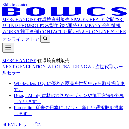
Skip to content
MERCHANDISE
住環境資材販売
SPACE CREATE
空間づく
り
TND PROJECT
欧米型住宅地開発
COMPANY
会社情報
WORKS
施工事例
CONTACT
お問い合わせ
ONLINE STORE
オンラインストア
MERCHANDISE
住環境資材販売
NEXT GENERATION WHOLESALER
NGW - 次世代型ホー
ルセラー
Wholesalers
TQCに優れた商品を世界中から取り揃えま
す。
Design Ability
建材の適切なデザインや施工方法を熟知
しています。
Proposition
従来の日本にはない、新しい選択肢を提案
します。
SERVICE
サービス