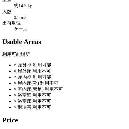
約14.5 kg
入数
0.5 m2
出荷単位
ケース
Usable Areas
利用可能場所
○
屋外壁
利用可能
×
屋外床
利用不可
○
屋内壁
利用可能
×
屋内床(靴)
利用不可
×
室内床(素足)
利用不可
×
浴室壁
利用不可
×
浴室床
利用不可
×
耐凍害
利用不可
Price