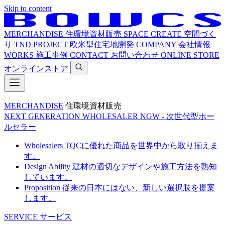
Skip to content
MERCHANDISE
住環境資材販売
SPACE CREATE
空間づく
り
TND PROJECT
欧米型住宅地開発
COMPANY
会社情報
WORKS
施工事例
CONTACT
お問い合わせ
ONLINE STORE
オンラインストア
MERCHANDISE
住環境資材販売
NEXT GENERATION WHOLESALER
NGW - 次世代型ホー
ルセラー
Wholesalers
TQCに優れた商品を世界中から取り揃えま
す。
Design Ability
建材の適切なデザインや施工方法を熟知
しています。
Proposition
従来の日本にはない、新しい選択肢を提案
します。
SERVICE
サービス