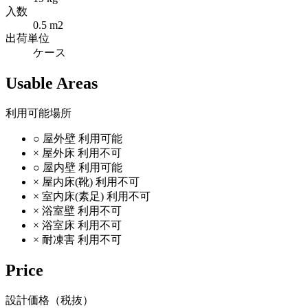
入数
0.5 m2
出荷単位
ケース
Usable Areas
利用可能場所
○
屋外壁
利用可能
×
屋外床
利用不可
○
屋内壁
利用可能
×
屋内床(靴)
利用不可
×
室内床(素足)
利用不可
×
浴室壁
利用不可
×
浴室床
利用不可
×
耐凍害
利用不可
Price
設計価格（税抜）