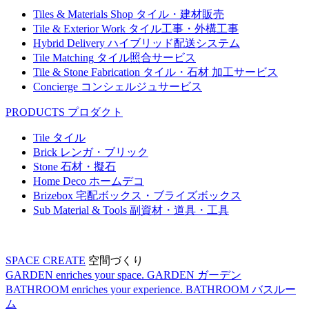
Tiles & Materials Shop
タイル・建材販売
Tile & Exterior Work
タイル工事・外構工事
Hybrid Delivery
ハイブリッド配送システム
Tile Matching
タイル照合サービス
Tile & Stone Fabrication
タイル・石材 加工サービス
Concierge
コンシェルジュサービス
PRODUCTS
プロダクト
Tile
タイル
Brick
レンガ・ブリック
Stone
石材・擬石
Home Deco
ホームデコ
Brizebox
宅配ボックス・ブライズボックス
Sub Material & Tools
副資材・道具・工具
SPACE CREATE
空間づくり
GARDEN enriches your space.
GARDEN
ガーデン
BATHROOM enriches your experience.
BATHROOM
バスルー
ム