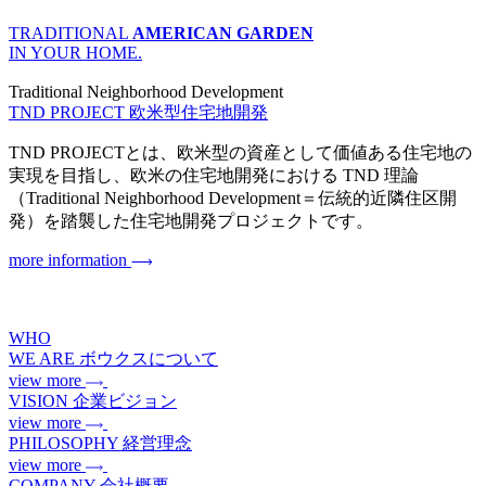
TRADITIONAL
AMERICAN GARDEN
IN YOUR HOME.
Traditional Neighborhood Development
TND PROJECT
欧米型住宅地開発
TND PROJECTとは、欧米型の資産として価値ある住宅地の
実現を目指し、欧米の住宅地開発における TND 理論
（Traditional Neighborhood Development＝伝統的近隣住区開
発）を踏襲した住宅地開発プロジェクトです。
more information
WHO
WE ARE
ボウクスについて
view more
VISION
企業ビジョン
view more
PHILOSOPHY
経営理念
view more
COMPANY
会社概要