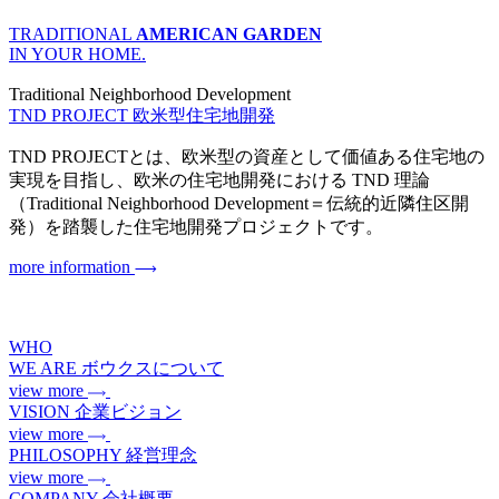
TRADITIONAL
AMERICAN GARDEN
IN YOUR HOME.
Traditional Neighborhood Development
TND PROJECT
欧米型住宅地開発
TND PROJECTとは、欧米型の資産として価値ある住宅地の
実現を目指し、欧米の住宅地開発における TND 理論
（Traditional Neighborhood Development＝伝統的近隣住区開
発）を踏襲した住宅地開発プロジェクトです。
more information
WHO
WE ARE
ボウクスについて
view more
VISION
企業ビジョン
view more
PHILOSOPHY
経営理念
view more
COMPANY
会社概要