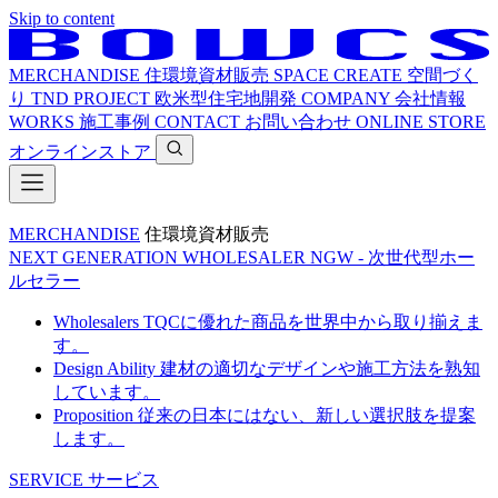
Skip to content
MERCHANDISE
住環境資材販売
SPACE CREATE
空間づく
り
TND PROJECT
欧米型住宅地開発
COMPANY
会社情報
WORKS
施工事例
CONTACT
お問い合わせ
ONLINE STORE
オンラインストア
MERCHANDISE
住環境資材販売
NEXT GENERATION WHOLESALER
NGW - 次世代型ホー
ルセラー
Wholesalers
TQCに優れた商品を世界中から取り揃えま
す。
Design Ability
建材の適切なデザインや施工方法を熟知
しています。
Proposition
従来の日本にはない、新しい選択肢を提案
します。
SERVICE
サービス