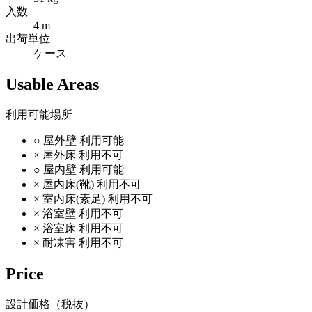
入数
4 m
出荷単位
ケース
Usable Areas
利用可能場所
○
屋外壁
利用可能
×
屋外床
利用不可
○
屋内壁
利用可能
×
屋内床(靴)
利用不可
×
室内床(素足)
利用不可
×
浴室壁
利用不可
×
浴室床
利用不可
×
耐凍害
利用不可
Price
設計価格（税抜）