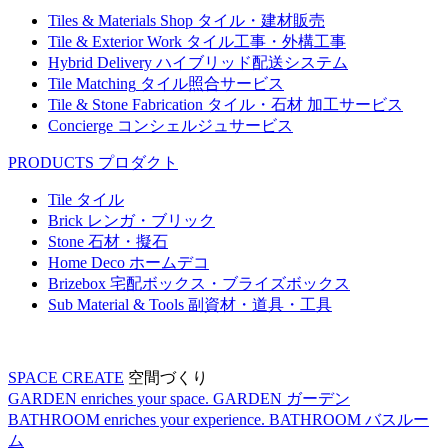
Tiles & Materials Shop
タイル・建材販売
Tile & Exterior Work
タイル工事・外構工事
Hybrid Delivery
ハイブリッド配送システム
Tile Matching
タイル照合サービス
Tile & Stone Fabrication
タイル・石材 加工サービス
Concierge
コンシェルジュサービス
PRODUCTS
プロダクト
Tile
タイル
Brick
レンガ・ブリック
Stone
石材・擬石
Home Deco
ホームデコ
Brizebox
宅配ボックス・ブライズボックス
Sub Material & Tools
副資材・道具・工具
SPACE CREATE
空間づくり
GARDEN enriches your space.
GARDEN
ガーデン
BATHROOM enriches your experience.
BATHROOM
バスルー
ム