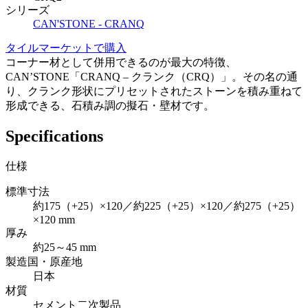
シリーズ
CAN'STONE - CRANQ
タイルマーケットで購入
コーナー材として併用できるのが最大の特徴、
CAN’STONE「CRANQ – クランク（CRQ）」。その名の通
り、クランク形状にプリセットされたストーンを積み重ねて
形成できる、石積み調の擬石・壁材です。
Specifications
仕様
標準寸法
約175（+25）×120／約225（+25）×120／約275（+25）
×120 mm
厚み
約25～45 mm
製造国・原産地
日本
材質
セメント二次製品