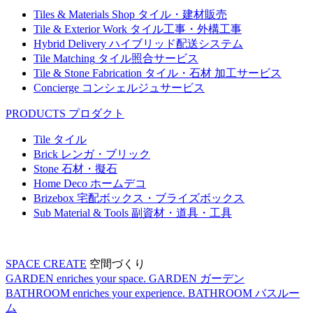
Tiles & Materials Shop
タイル・建材販売
Tile & Exterior Work
タイル工事・外構工事
Hybrid Delivery
ハイブリッド配送システム
Tile Matching
タイル照合サービス
Tile & Stone Fabrication
タイル・石材 加工サービス
Concierge
コンシェルジュサービス
PRODUCTS
プロダクト
Tile
タイル
Brick
レンガ・ブリック
Stone
石材・擬石
Home Deco
ホームデコ
Brizebox
宅配ボックス・ブライズボックス
Sub Material & Tools
副資材・道具・工具
SPACE CREATE
空間づくり
GARDEN enriches your space.
GARDEN
ガーデン
BATHROOM enriches your experience.
BATHROOM
バスルー
ム