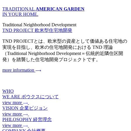
TRADITIONAL
AMERICAN GARDEN
IN YOUR HOME.
Traditional Neighborhood Development
TND PROJECT
欧米型住宅地開発
TND PROJECTとは、欧米型の資産として価値ある住宅地の
実現を目指し、欧米の住宅地開発における TND 理論
（Traditional Neighborhood Development＝伝統的近隣住区開
発）を踏襲した住宅地開発プロジェクトです。
more information
WHO
WE ARE
ボウクスについて
view more
VISION
企業ビジョン
view more
PHILOSOPHY
経営理念
view more
COMPANY
会社概要