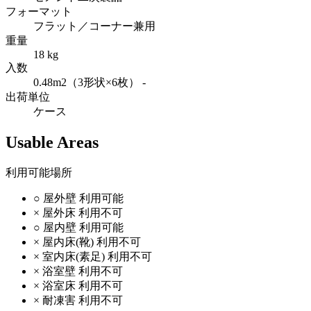
フォーマット
フラット／コーナー兼用
重量
18 kg
入数
0.48m2（3形状×6枚） -
出荷単位
ケース
Usable Areas
利用可能場所
○
屋外壁
利用可能
×
屋外床
利用不可
○
屋内壁
利用可能
×
屋内床(靴)
利用不可
×
室内床(素足)
利用不可
×
浴室壁
利用不可
×
浴室床
利用不可
×
耐凍害
利用不可