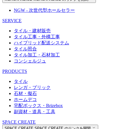
NGW - 次世代型ホールセラー
SERVICE
タイル・建材販売
タイル工事・外構工事
ハイブリッド配送システム
タイル照合
タイル加工・石材加工
コンシェルジュ
PRODUCTS
タイル
レンガ・ブリック
石材・擬石
ホームデコ
宅配ボックス・Brizebox
副資材・道具・工具
SPACE CREATE
SPACE CREATE
SPACE CREATE のリンクを開閉