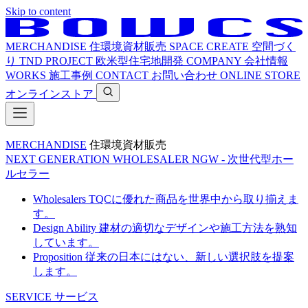
Skip to content
MERCHANDISE
住環境資材販売
SPACE CREATE
空間づく
り
TND PROJECT
欧米型住宅地開発
COMPANY
会社情報
WORKS
施工事例
CONTACT
お問い合わせ
ONLINE STORE
オンラインストア
MERCHANDISE
住環境資材販売
NEXT GENERATION WHOLESALER
NGW - 次世代型ホー
ルセラー
Wholesalers
TQCに優れた商品を世界中から取り揃えま
す。
Design Ability
建材の適切なデザインや施工方法を熟知
しています。
Proposition
従来の日本にはない、新しい選択肢を提案
します。
SERVICE
サービス