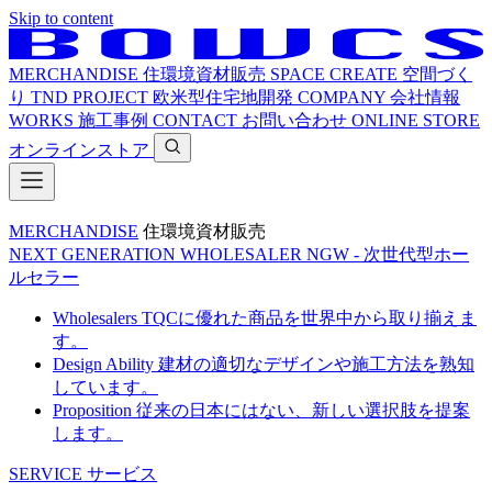
Skip to content
MERCHANDISE
住環境資材販売
SPACE CREATE
空間づく
り
TND PROJECT
欧米型住宅地開発
COMPANY
会社情報
WORKS
施工事例
CONTACT
お問い合わせ
ONLINE STORE
オンラインストア
MERCHANDISE
住環境資材販売
NEXT GENERATION WHOLESALER
NGW - 次世代型ホー
ルセラー
Wholesalers
TQCに優れた商品を世界中から取り揃えま
す。
Design Ability
建材の適切なデザインや施工方法を熟知
しています。
Proposition
従来の日本にはない、新しい選択肢を提案
します。
SERVICE
サービス