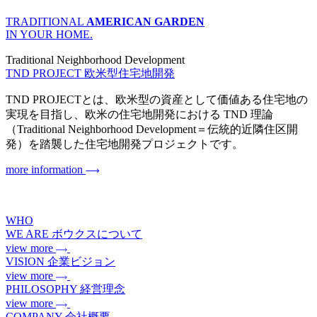
TRADITIONAL
AMERICAN GARDEN
IN YOUR HOME.
Traditional Neighborhood Development
TND PROJECT
欧米型住宅地開発
TND PROJECTとは、欧米型の資産として価値ある住宅地の
実現を目指し、欧米の住宅地開発における TND 理論
（Traditional Neighborhood Development＝伝統的近隣住区開
発）を踏襲した住宅地開発プロジェクトです。
more information
WHO
WE ARE
ボウクスについて
view more
VISION
企業ビジョン
view more
PHILOSOPHY
経営理念
view more
COMPANY
会社概要