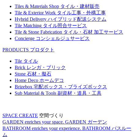
Tiles & Materials Shop
タイル・建材販売
Tile & Exterior Work
タイル工事・外構工事
Hybrid Delivery
ハイブリッド配送システム
Tile Matching
タイル照合サービス
Tile & Stone Fabrication
タイル・石材 加工サービス
Concierge
コンシェルジュサービス
PRODUCTS
プロダクト
Tile
タイル
Brick
レンガ・ブリック
Stone
石材・擬石
Home Deco
ホームデコ
Brizebox
宅配ボックス・ブライズボックス
Sub Material & Tools
副資材・道具・工具
SPACE CREATE
空間づくり
GARDEN enriches your space.
GARDEN
ガーデン
BATHROOM enriches your experience.
BATHROOM
バスルー
ム