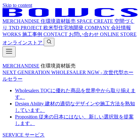
Skip to content
MERCHANDISE
住環境資材販売
SPACE CREATE
空間づく
り
TND PROJECT
欧米型住宅地開発
COMPANY
会社情報
WORKS
施工事例
CONTACT
お問い合わせ
ONLINE STORE
オンラインストア
MERCHANDISE
住環境資材販売
NEXT GENERATION WHOLESALER
NGW - 次世代型ホー
ルセラー
Wholesalers
TQCに優れた商品を世界中から取り揃えま
す。
Design Ability
建材の適切なデザインや施工方法を熟知
しています。
Proposition
従来の日本にはない、新しい選択肢を提案
します。
SERVICE
サービス