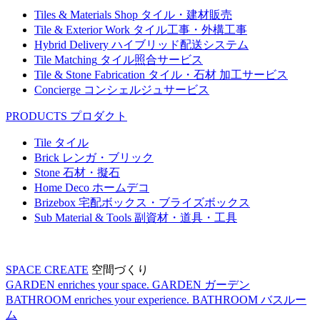
Tiles & Materials Shop
タイル・建材販売
Tile & Exterior Work
タイル工事・外構工事
Hybrid Delivery
ハイブリッド配送システム
Tile Matching
タイル照合サービス
Tile & Stone Fabrication
タイル・石材 加工サービス
Concierge
コンシェルジュサービス
PRODUCTS
プロダクト
Tile
タイル
Brick
レンガ・ブリック
Stone
石材・擬石
Home Deco
ホームデコ
Brizebox
宅配ボックス・ブライズボックス
Sub Material & Tools
副資材・道具・工具
SPACE CREATE
空間づくり
GARDEN enriches your space.
GARDEN
ガーデン
BATHROOM enriches your experience.
BATHROOM
バスルー
ム