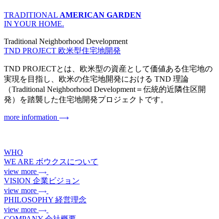
TRADITIONAL
AMERICAN GARDEN
IN YOUR HOME.
Traditional Neighborhood Development
TND PROJECT
欧米型住宅地開発
TND PROJECTとは、欧米型の資産として価値ある住宅地の
実現を目指し、欧米の住宅地開発における TND 理論
（Traditional Neighborhood Development＝伝統的近隣住区開
発）を踏襲した住宅地開発プロジェクトです。
more information
WHO
WE ARE
ボウクスについて
view more
VISION
企業ビジョン
view more
PHILOSOPHY
経営理念
view more
COMPANY
会社概要