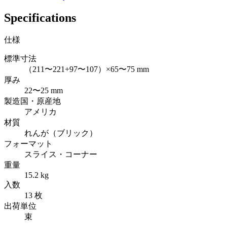
Specifications
仕様
標準寸法
（211〜221+97〜107）×65〜75 mm
厚み
22〜25 mm
製造国・原産地
アメリカ
材質
れんが（ブリック）
フォーマット
スライス・コーナー
重量
15.2 kg
入数
13 枚
出荷単位
束