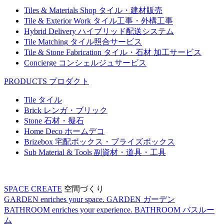
Tiles & Materials Shop
タイル・建材販売
Tile & Exterior Work
タイル工事・外構工事
Hybrid Delivery
ハイブリッド配送システム
Tile Matching
タイル照合サービス
Tile & Stone Fabrication
タイル・石材 加工サービス
Concierge
コンシェルジュサービス
PRODUCTS
プロダクト
Tile
タイル
Brick
レンガ・ブリック
Stone
石材・擬石
Home Deco
ホームデコ
Brizebox
宅配ボックス・ブライズボックス
Sub Material & Tools
副資材・道具・工具
SPACE CREATE
空間づくり
GARDEN enriches your space.
GARDEN
ガーデン
BATHROOM enriches your experience.
BATHROOM
バスルー
ム