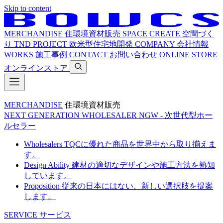
Skip to content
MERCHANDISE
住環境資材販売
SPACE CREATE
空間づく
り
TND PROJECT
欧米型住宅地開発
COMPANY
会社情報
WORKS
施工事例
CONTACT
お問い合わせ
ONLINE STORE
オンラインストア
MERCHANDISE
住環境資材販売
NEXT GENERATION WHOLESALER
NGW - 次世代型ホー
ルセラー
Wholesalers
TQCに優れた商品を世界中から取り揃えま
す。
Design Ability
建材の適切なデザインや施工方法を熟知
しています。
Proposition
従来の日本にはない、新しい選択肢を提案
します。
SERVICE
サービス