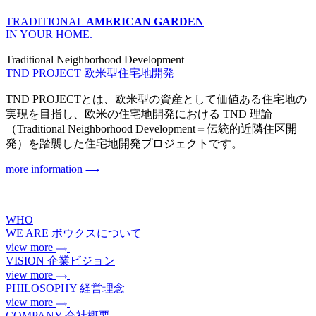
TRADITIONAL
AMERICAN GARDEN
IN YOUR HOME.
Traditional Neighborhood Development
TND PROJECT
欧米型住宅地開発
TND PROJECTとは、欧米型の資産として価値ある住宅地の
実現を目指し、欧米の住宅地開発における TND 理論
（Traditional Neighborhood Development＝伝統的近隣住区開
発）を踏襲した住宅地開発プロジェクトです。
more information
WHO
WE ARE
ボウクスについて
view more
VISION
企業ビジョン
view more
PHILOSOPHY
経営理念
view more
COMPANY
会社概要