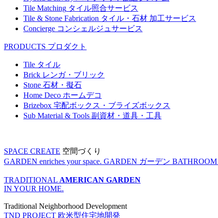
Tile Matching
タイル照合サービス
Tile & Stone Fabrication
タイル・石材 加工サービス
Concierge
コンシェルジュサービス
PRODUCTS
プロダクト
Tile
タイル
Brick
レンガ・ブリック
Stone
石材・擬石
Home Deco
ホームデコ
Brizebox
宅配ボックス・ブライズボックス
Sub Material & Tools
副資材・道具・工具
SPACE CREATE
空間づくり
GARDEN enriches your space.
GARDEN
ガーデン
BATHROOM enr
TRADITIONAL
AMERICAN GARDEN
IN YOUR HOME.
Traditional Neighborhood Development
TND PROJECT
欧米型住宅地開発