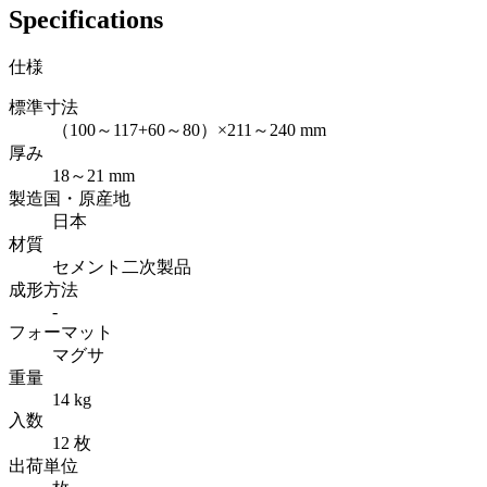
Specifications
仕様
標準寸法
（100～117+60～80）×211～240 mm
厚み
18～21 mm
製造国・原産地
日本
材質
セメント二次製品
成形方法
-
フォーマット
マグサ
重量
14 kg
入数
12 枚
出荷単位