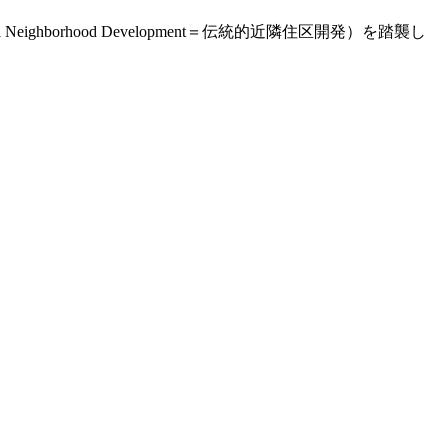
ghborhood Development＝伝統的近隣住区開発）を踏襲し