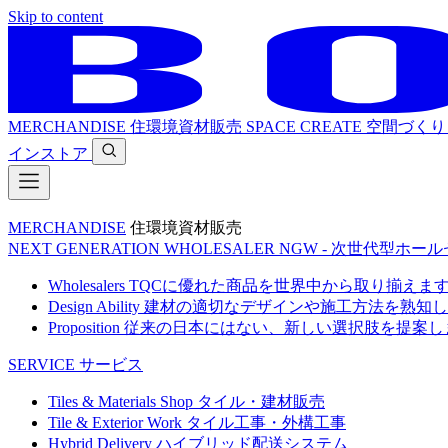
Skip to content
MERCHANDISE
住環境資材販売
SPACE CREATE
空間づくり
インストア
MERCHANDISE
住環境資材販売
NEXT GENERATION WHOLESALER
NGW - 次世代型ホー
Wholesalers
TQCに優れた商品を世界中から取り揃えま
Design Ability
建材の適切なデザインや施工方法を熟知し
Proposition
従来の日本にはない、新しい選択肢を提案し
SERVICE
サービス
Tiles & Materials Shop
タイル・建材販売
Tile & Exterior Work
タイル工事・外構工事
Hybrid Delivery
ハイブリッド配送システム