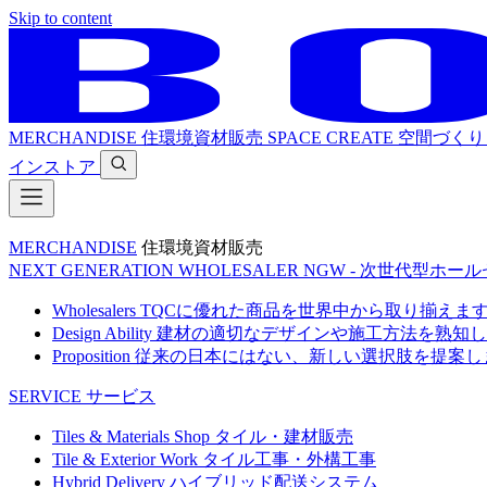
Skip to content
MERCHANDISE
住環境資材販売
SPACE CREATE
空間づくり
インストア
MERCHANDISE
住環境資材販売
NEXT GENERATION WHOLESALER
NGW - 次世代型ホー
Wholesalers
TQCに優れた商品を世界中から取り揃えま
Design Ability
建材の適切なデザインや施工方法を熟知し
Proposition
従来の日本にはない、新しい選択肢を提案し
SERVICE
サービス
Tiles & Materials Shop
タイル・建材販売
Tile & Exterior Work
タイル工事・外構工事
Hybrid Delivery
ハイブリッド配送システム