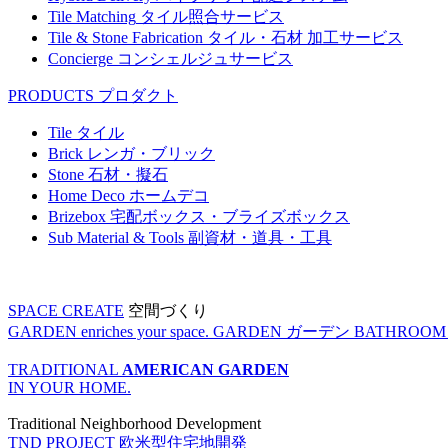
Tile Matching
タイル照合サービス
Tile & Stone Fabrication
タイル・石材 加工サービス
Concierge
コンシェルジュサービス
PRODUCTS
プロダクト
Tile
タイル
Brick
レンガ・ブリック
Stone
石材・擬石
Home Deco
ホームデコ
Brizebox
宅配ボックス・ブライズボックス
Sub Material & Tools
副資材・道具・工具
SPACE CREATE
空間づくり
GARDEN enriches your space.
GARDEN
ガーデン
BATHROOM enr
TRADITIONAL
AMERICAN GARDEN
IN YOUR HOME.
Traditional Neighborhood Development
TND PROJECT
欧米型住宅地開発