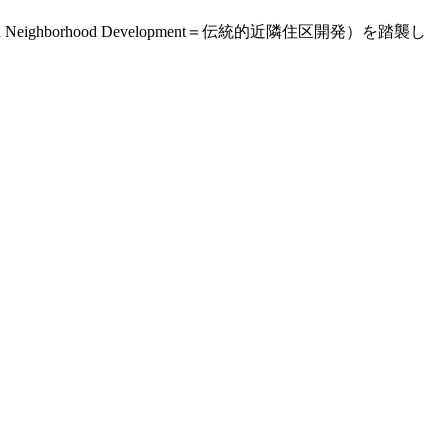
ghborhood Development＝伝統的近隣住区開発）を踏襲し