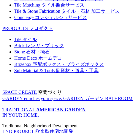
Tile Matching
タイル照合サービス
Tile & Stone Fabrication
タイル・石材 加工サービス
Concierge
コンシェルジュサービス
PRODUCTS
プロダクト
Tile
タイル
Brick
レンガ・ブリック
Stone
石材・擬石
Home Deco
ホームデコ
Brizebox
宅配ボックス・ブライズボックス
Sub Material & Tools
副資材・道具・工具
SPACE CREATE
空間づくり
GARDEN enriches your space.
GARDEN
ガーデン
BATHROOM enr
TRADITIONAL
AMERICAN GARDEN
IN YOUR HOME.
Traditional Neighborhood Development
TND PROJECT
欧米型住宅地開発