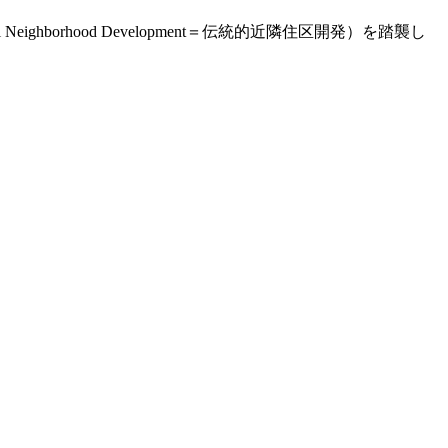
ghborhood Development＝伝統的近隣住区開発）を踏襲し