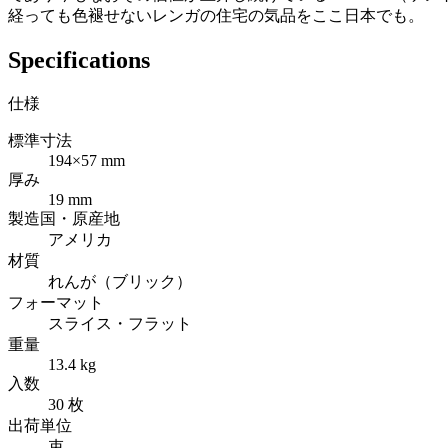
経っても色褪せないレンガの住宅の気品をここ日本でも。
Specifications
仕様
標準寸法
194×57 mm
厚み
19 mm
製造国・原産地
アメリカ
材質
れんが（ブリック）
フォーマット
スライス・フラット
重量
13.4 kg
入数
30 枚
出荷単位
束