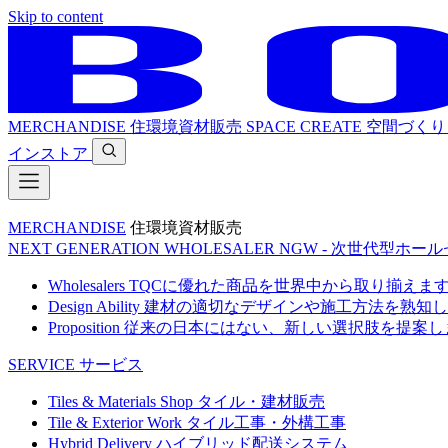
Skip to content
MERCHANDISE
住環境資材販売
SPACE CREATE
空間づくり
インストア
MERCHANDISE
住環境資材販売
NEXT GENERATION WHOLESALER
NGW - 次世代型ホー
Wholesalers
TQCに優れた商品を世界中から取り揃えま
Design Ability
建材の適切なデザインや施工方法を熟知し
Proposition
従来の日本にはない、新しい選択肢を提案し
SERVICE
サービス
Tiles & Materials Shop
タイル・建材販売
Tile & Exterior Work
タイル工事・外構工事
Hybrid Delivery
ハイブリッド配送システム