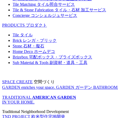
Tile Matching
タイル照合サービス
Tile & Stone Fabrication
タイル・石材 加工サービス
Concierge
コンシェルジュサービス
PRODUCTS
プロダクト
Tile
タイル
Brick
レンガ・ブリック
Stone
石材・擬石
Home Deco
ホームデコ
Brizebox
宅配ボックス・ブライズボックス
Sub Material & Tools
副資材・道具・工具
SPACE CREATE
空間づくり
GARDEN enriches your space.
GARDEN
ガーデン
BATHROOM enr
TRADITIONAL
AMERICAN GARDEN
IN YOUR HOME.
Traditional Neighborhood Development
TND PROJECT
欧米型住宅地開発