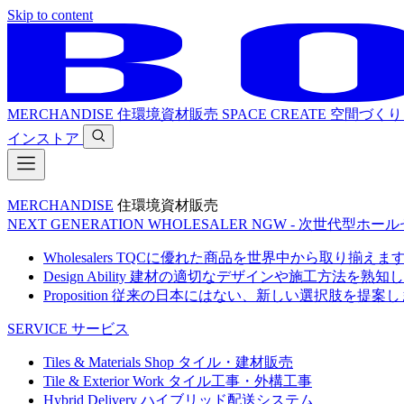
Skip to content
MERCHANDISE
住環境資材販売
SPACE CREATE
空間づくり
インストア
MERCHANDISE
住環境資材販売
NEXT GENERATION WHOLESALER
NGW - 次世代型ホー
Wholesalers
TQCに優れた商品を世界中から取り揃えま
Design Ability
建材の適切なデザインや施工方法を熟知し
Proposition
従来の日本にはない、新しい選択肢を提案し
SERVICE
サービス
Tiles & Materials Shop
タイル・建材販売
Tile & Exterior Work
タイル工事・外構工事
Hybrid Delivery
ハイブリッド配送システム