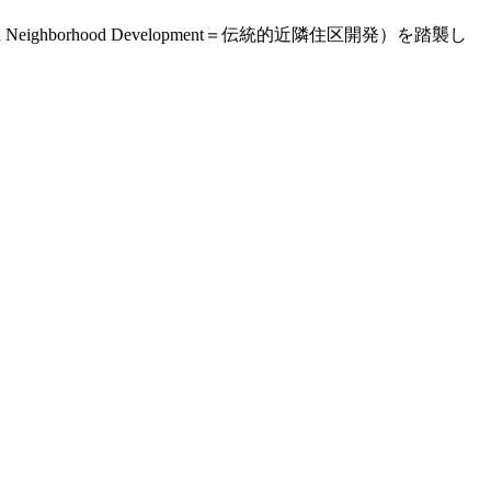
ghborhood Development＝伝統的近隣住区開発）を踏襲し