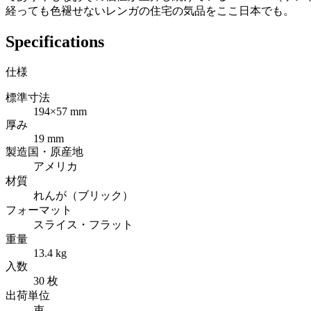
経っても色褪せないレンガの住宅の気品をここ日本でも。
Specifications
仕様
標準寸法
194×57 mm
厚み
19 mm
製造国・原産地
アメリカ
材質
れんが（ブリック）
フォーマット
スライス・フラット
重量
13.4 kg
入数
30 枚
出荷単位
束