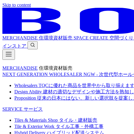
Skip to content
MERCHANDISE
住環境資材販売
SPACE CREATE
空間づくり
インストア
MERCHANDISE
住環境資材販売
NEXT GENERATION WHOLESALER
NGW - 次世代型ホー
Wholesalers
TQCに優れた商品を世界中から取り揃えま
Design Ability
建材の適切なデザインや施工方法を熟知し
Proposition
従来の日本にはない、新しい選択肢を提案し
SERVICE
サービス
Tiles & Materials Shop
タイル・建材販売
Tile & Exterior Work
タイル工事・外構工事
Hybrid Delivery
ハイブリッド配送システム