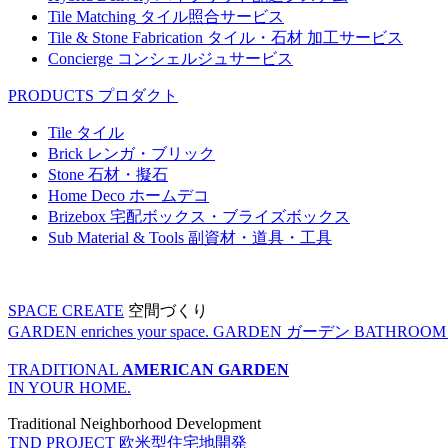
Tile Matching
タイル照合サービス
Tile & Stone Fabrication
タイル・石材 加工サービス
Concierge
コンシェルジュサービス
PRODUCTS
プロダクト
Tile
タイル
Brick
レンガ・ブリック
Stone
石材・擬石
Home Deco
ホームデコ
Brizebox
宅配ボックス・ブライズボックス
Sub Material & Tools
副資材・道具・工具
SPACE CREATE
空間づくり
GARDEN enriches your space.
GARDEN
ガーデン
BATHROOM enr
TRADITIONAL
AMERICAN GARDEN
IN YOUR HOME.
Traditional Neighborhood Development
TND PROJECT
欧米型住宅地開発