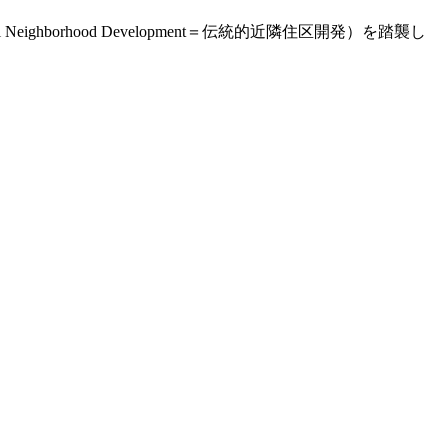
ghborhood Development＝伝統的近隣住区開発）を踏襲し