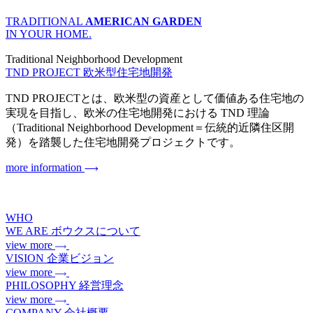
TRADITIONAL
AMERICAN GARDEN
IN YOUR HOME.
Traditional Neighborhood Development
TND PROJECT
欧米型住宅地開発
TND PROJECTとは、欧米型の資産として価値ある住宅地の
実現を目指し、欧米の住宅地開発における TND 理論
（Traditional Neighborhood Development＝伝統的近隣住区開
発）を踏襲した住宅地開発プロジェクトです。
more information
WHO
WE ARE
ボウクスについて
view more
VISION
企業ビジョン
view more
PHILOSOPHY
経営理念
view more
COMPANY
会社概要