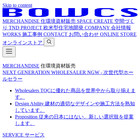
Skip to content
MERCHANDISE
住環境資材販売
SPACE CREATE
空間づく
り
TND PROJECT
欧米型住宅地開発
COMPANY
会社情報
WORKS
施工事例
CONTACT
お問い合わせ
ONLINE STORE
オンラインストア
MERCHANDISE
住環境資材販売
NEXT GENERATION WHOLESALER
NGW - 次世代型ホー
ルセラー
Wholesalers
TQCに優れた商品を世界中から取り揃えま
す。
Design Ability
建材の適切なデザインや施工方法を熟知
しています。
Proposition
従来の日本にはない、新しい選択肢を提案
します。
SERVICE
サービス