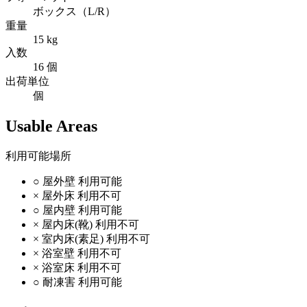
ボックス（L/R）
重量
15 kg
入数
16 個
出荷単位
個
Usable Areas
利用可能場所
○
屋外壁
利用可能
×
屋外床
利用不可
○
屋内壁
利用可能
×
屋内床(靴)
利用不可
×
室内床(素足)
利用不可
×
浴室壁
利用不可
×
浴室床
利用不可
○
耐凍害
利用可能