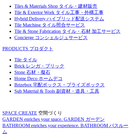
Tiles & Materials Shop
タイル・建材販売
Tile & Exterior Work
タイル工事・外構工事
Hybrid Delivery
ハイブリッド配送システム
Tile Matching
タイル照合サービス
Tile & Stone Fabrication
タイル・石材 加工サービス
Concierge
コンシェルジュサービス
PRODUCTS
プロダクト
Tile
タイル
Brick
レンガ・ブリック
Stone
石材・擬石
Home Deco
ホームデコ
Brizebox
宅配ボックス・ブライズボックス
Sub Material & Tools
副資材・道具・工具
SPACE CREATE
空間づくり
GARDEN enriches your space.
GARDEN
ガーデン
BATHROOM enriches your experience.
BATHROOM
バスルー
ム