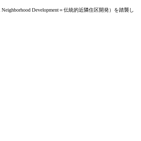
ghborhood Development＝伝統的近隣住区開発）を踏襲し