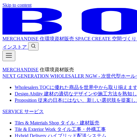
Skip to content
MERCHANDISE
住環境資材販売
SPACE CREATE
空間づくり
インストア
MERCHANDISE
住環境資材販売
NEXT GENERATION WHOLESALER
NGW - 次世代型ホー
Wholesalers
TQCに優れた商品を世界中から取り揃えま
Design Ability
建材の適切なデザインや施工方法を熟知し
Proposition
従来の日本にはない、新しい選択肢を提案し
SERVICE
サービス
Tiles & Materials Shop
タイル・建材販売
Tile & Exterior Work
タイル工事・外構工事
Hybrid Delivery
ハイブリッド配送システム