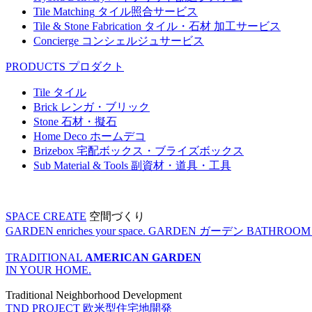
Tile Matching
タイル照合サービス
Tile & Stone Fabrication
タイル・石材 加工サービス
Concierge
コンシェルジュサービス
PRODUCTS
プロダクト
Tile
タイル
Brick
レンガ・ブリック
Stone
石材・擬石
Home Deco
ホームデコ
Brizebox
宅配ボックス・ブライズボックス
Sub Material & Tools
副資材・道具・工具
SPACE CREATE
空間づくり
GARDEN enriches your space.
GARDEN
ガーデン
BATHROOM enr
TRADITIONAL
AMERICAN GARDEN
IN YOUR HOME.
Traditional Neighborhood Development
TND PROJECT
欧米型住宅地開発