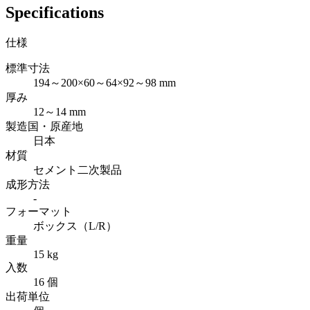
Specifications
仕様
標準寸法
194～200×60～64×92～98 mm
厚み
12～14 mm
製造国・原産地
日本
材質
セメント二次製品
成形方法
-
フォーマット
ボックス（L/R）
重量
15 kg
入数
16 個
出荷単位