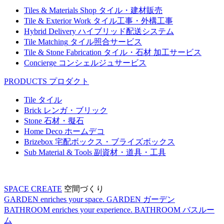
Tiles & Materials Shop
タイル・建材販売
Tile & Exterior Work
タイル工事・外構工事
Hybrid Delivery
ハイブリッド配送システム
Tile Matching
タイル照合サービス
Tile & Stone Fabrication
タイル・石材 加工サービス
Concierge
コンシェルジュサービス
PRODUCTS
プロダクト
Tile
タイル
Brick
レンガ・ブリック
Stone
石材・擬石
Home Deco
ホームデコ
Brizebox
宅配ボックス・ブライズボックス
Sub Material & Tools
副資材・道具・工具
SPACE CREATE
空間づくり
GARDEN enriches your space.
GARDEN
ガーデン
BATHROOM enriches your experience.
BATHROOM
バスルー
ム