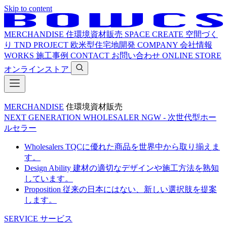
Skip to content
MERCHANDISE
住環境資材販売
SPACE CREATE
空間づく
り
TND PROJECT
欧米型住宅地開発
COMPANY
会社情報
WORKS
施工事例
CONTACT
お問い合わせ
ONLINE STORE
オンラインストア
MERCHANDISE
住環境資材販売
NEXT GENERATION WHOLESALER
NGW - 次世代型ホー
ルセラー
Wholesalers
TQCに優れた商品を世界中から取り揃えま
す。
Design Ability
建材の適切なデザインや施工方法を熟知
しています。
Proposition
従来の日本にはない、新しい選択肢を提案
します。
SERVICE
サービス