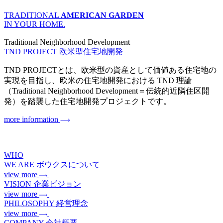
TRADITIONAL
AMERICAN GARDEN
IN YOUR HOME.
Traditional Neighborhood Development
TND PROJECT
欧米型住宅地開発
TND PROJECTとは、欧米型の資産として価値ある住宅地の
実現を目指し、欧米の住宅地開発における TND 理論
（Traditional Neighborhood Development＝伝統的近隣住区開
発）を踏襲した住宅地開発プロジェクトです。
more information
WHO
WE ARE
ボウクスについて
view more
VISION
企業ビジョン
view more
PHILOSOPHY
経営理念
view more
COMPANY
会社概要