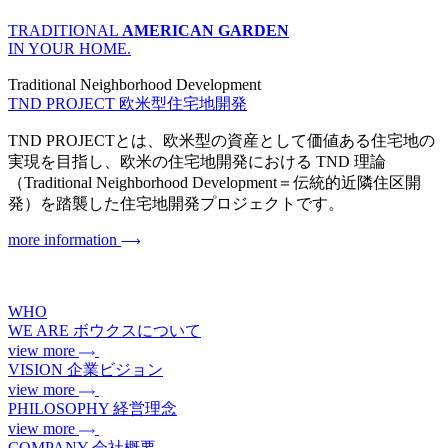
TRADITIONAL
AMERICAN GARDEN
IN YOUR HOME.
Traditional Neighborhood Development
TND PROJECT
欧米型住宅地開発
TND PROJECTとは、欧米型の資産として価値ある住宅地の
実現を目指し、欧米の住宅地開発における TND 理論
（Traditional Neighborhood Development＝伝統的近隣住区開
発）を踏襲した住宅地開発プロジェクトです。
more information
WHO
WE ARE
ボウクスについて
view more
VISION
企業ビジョン
view more
PHILOSOPHY
経営理念
view more
COMPANY
会社概要