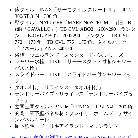
床タイル：INAX「サーモタイル スレートⅡ」 IFT-
300/ST-31N 300 角
壁タイル：NATUCER「MARE NOSTRUM」（旧：Bʼ
stile「CAVALLO」）TB-CVL-ABQ2 260×290 ランタ
ン、TB-CVL-ABQ5 260×290 ランタン、 TB-CVl-
772 175 角、TB-CVL-775 175 角、タイルパーク
「アネール」AN-8 240×20
浴槽：ウェルランド「スタンダードバスシリーズ」
シャワー水栓：LIXIL「サーモスタット付きシャワー
バス水栓」
スライドバー：LIXIL「スライドバー付シャワーフッ
ク」
タオル掛け：リラインス「タオル掛け」
ランドリーパイプ：リラインス「ランドリーパイプセ
ット」
玄関土間タイル：Bʼ stile「LENOX」TB-LN-1 200 角
玄関・廊下壁パネル材：プレイリーホームズ「デザイ
ンパネルキーレ」
廊下照明：ゴーリキアイランド「マリンランプ」
←
zawa.home_様邸／宅配ボックス Brizebox Standard アイボ