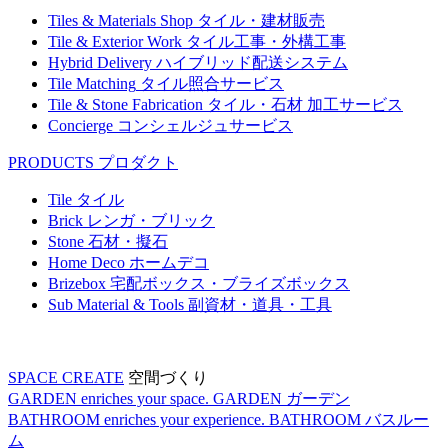
Tiles & Materials Shop
タイル・建材販売
Tile & Exterior Work
タイル工事・外構工事
Hybrid Delivery
ハイブリッド配送システム
Tile Matching
タイル照合サービス
Tile & Stone Fabrication
タイル・石材 加工サービス
Concierge
コンシェルジュサービス
PRODUCTS
プロダクト
Tile
タイル
Brick
レンガ・ブリック
Stone
石材・擬石
Home Deco
ホームデコ
Brizebox
宅配ボックス・ブライズボックス
Sub Material & Tools
副資材・道具・工具
SPACE CREATE
空間づくり
GARDEN enriches your space.
GARDEN
ガーデン
BATHROOM enriches your experience.
BATHROOM
バスルー
ム