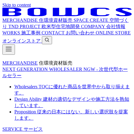
Skip to content
MERCHANDISE
住環境資材販売
SPACE CREATE
空間づく
り
TND PROJECT
欧米型住宅地開発
COMPANY
会社情報
WORKS
施工事例
CONTACT
お問い合わせ
ONLINE STORE
オンラインストア
MERCHANDISE
住環境資材販売
NEXT GENERATION WHOLESALER
NGW - 次世代型ホー
ルセラー
Wholesalers
TQCに優れた商品を世界中から取り揃えま
す。
Design Ability
建材の適切なデザインや施工方法を熟知
しています。
Proposition
従来の日本にはない、新しい選択肢を提案
します。
SERVICE
サービス