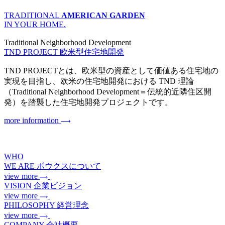
TRADITIONAL
AMERICAN GARDEN
IN YOUR HOME.
Traditional Neighborhood Development
TND PROJECT
欧米型住宅地開発
TND PROJECTとは、欧米型の資産として価値ある住宅地の
実現を目指し、欧米の住宅地開発における TND 理論
（Traditional Neighborhood Development＝伝統的近隣住区開
発）を踏襲した住宅地開発プロジェクトです。
more information
WHO
WE ARE
ボウクスについて
view more
VISION
企業ビジョン
view more
PHILOSOPHY
経営理念
view more
COMPANY
会社概要