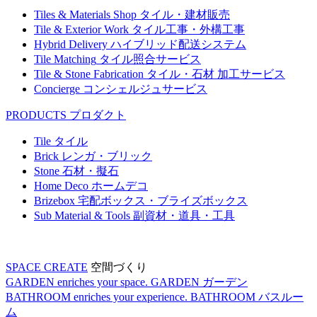
Tiles & Materials Shop
タイル・建材販売
Tile & Exterior Work
タイル工事・外構工事
Hybrid Delivery
ハイブリッド配送システム
Tile Matching
タイル照合サービス
Tile & Stone Fabrication
タイル・石材 加工サービス
Concierge
コンシェルジュサービス
PRODUCTS
プロダクト
Tile
タイル
Brick
レンガ・ブリック
Stone
石材・擬石
Home Deco
ホームデコ
Brizebox
宅配ボックス・ブライズボックス
Sub Material & Tools
副資材・道具・工具
SPACE CREATE
空間づくり
GARDEN enriches your space.
GARDEN
ガーデン
BATHROOM enriches your experience.
BATHROOM
バスルー
ム