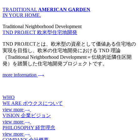
TRADITIONAL
AMERICAN GARDEN
IN YOUR HOME.
Traditional Neighborhood Development
TND PROJECT
欧米型住宅地開発
TND PROJECTとは、欧米型の資産として価値ある住宅地の
実現を目指し、欧米の住宅地開発における TND 理論
（Traditional Neighborhood Development＝伝統的近隣住区開
発）を踏襲した住宅地開発プロジェクトです。
more information
WHO
WE ARE
ボウクスについて
view more
VISION
企業ビジョン
view more
PHILOSOPHY
経営理念
view more
COMPANY
会社概要