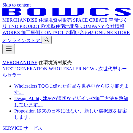
Skip to content
MERCHANDISE
住環境資材販売
SPACE CREATE
空間づく
り
TND PROJECT
欧米型住宅地開発
COMPANY
会社情報
WORKS
施工事例
CONTACT
お問い合わせ
ONLINE STORE
オンラインストア
MERCHANDISE
住環境資材販売
NEXT GENERATION WHOLESALER
NGW - 次世代型ホー
ルセラー
Wholesalers
TQCに優れた商品を世界中から取り揃えま
す。
Design Ability
建材の適切なデザインや施工方法を熟知
しています。
Proposition
従来の日本にはない、新しい選択肢を提案
します。
SERVICE
サービス