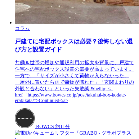
コラム
戸建てに宅配ボックスは必要？後悔しない選
び方と設置ガイド
共働き世帯の増加や通販利用の拡大を背景に、戸建て
住宅への宅配ボックス設置の需要が高まっています。
一方で、「サイズが小さくて荷物が入らなかった」
「屋外に置いたら雨で荷物が濡れた」「玄関まわりの
外観と合わない」といった失敗談 &hellip; <a
href="https://www.bowcs.co.jp/post/takuhai-box-kodate-
erabikata/">Continued</a>
BOWCS
約11分