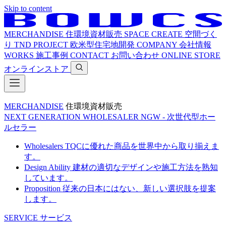
Skip to content
MERCHANDISE
住環境資材販売
SPACE CREATE
空間づく
り
TND PROJECT
欧米型住宅地開発
COMPANY
会社情報
WORKS
施工事例
CONTACT
お問い合わせ
ONLINE STORE
オンラインストア
MERCHANDISE
住環境資材販売
NEXT GENERATION WHOLESALER
NGW - 次世代型ホー
ルセラー
Wholesalers
TQCに優れた商品を世界中から取り揃えま
す。
Design Ability
建材の適切なデザインや施工方法を熟知
しています。
Proposition
従来の日本にはない、新しい選択肢を提案
します。
SERVICE
サービス