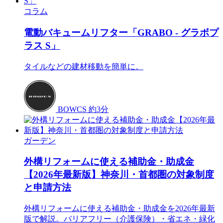
コラム
電動バキュームリフター「GRABO - グラボプ
ラス S」
タイルなどの建材移動を簡単に。
BOWCS
約3分
ガーデン
外構リフォームに使える補助金・助成金
【2026年最新版】神奈川・首都圏の対象制度
と申請方法
外構リフォームに使える補助金・助成金を2026年最新
版で解説。バリアフリー（介護保険）・省エネ・緑化