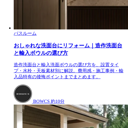
バスルーム
おしゃれな洗面台にリフォーム｜造作洗面台
と輸入ボウルの選び方
造作洗面台と輸入洗面ボウルの選び方を、設置タイ
プ・水栓・天板素材別に解説。費用感・施工事例・輸
入品特有の後悔ポイントまでまとめます。
BOWCS
約10分