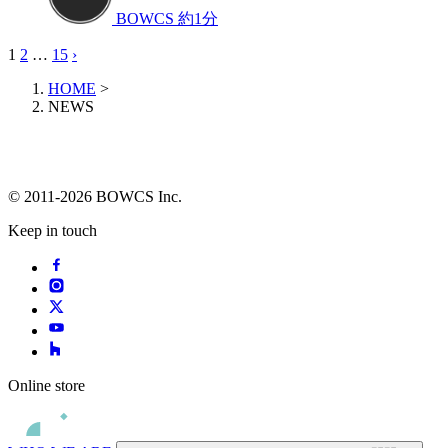
BOWCS
約1分
1
2
…
15
›
HOME
>
NEWS
© 2011-2026 BOWCS Inc.
Keep in touch
Online store