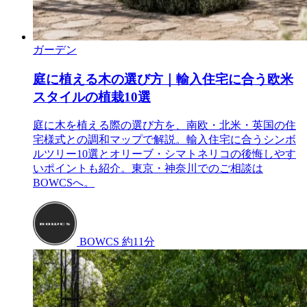
ガーデン
庭に植える木の選び方｜輸入住宅に合う欧米
スタイルの植栽10選
庭に木を植える際の選び方を、南欧・北米・英国の住
宅様式との調和マップで解説。輸入住宅に合うシンボ
ルツリー10選とオリーブ・シマトネリコの後悔しやす
いポイントも紹介。東京・神奈川でのご相談は
BOWCSへ。
BOWCS
約11分