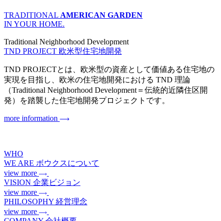
TRADITIONAL
AMERICAN GARDEN
IN YOUR HOME.
Traditional Neighborhood Development
TND PROJECT
欧米型住宅地開発
TND PROJECTとは、欧米型の資産として価値ある住宅地の
実現を目指し、欧米の住宅地開発における TND 理論
（Traditional Neighborhood Development＝伝統的近隣住区開
発）を踏襲した住宅地開発プロジェクトです。
more information
WHO
WE ARE
ボウクスについて
view more
VISION
企業ビジョン
view more
PHILOSOPHY
経営理念
view more
COMPANY
会社概要