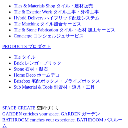
Tiles & Materials Shop
タイル・建材販売
Tile & Exterior Work
タイル工事・外構工事
Hybrid Delivery
ハイブリッド配送システム
Tile Matching
タイル照合サービス
Tile & Stone Fabrication
タイル・石材 加工サービス
Concierge
コンシェルジュサービス
PRODUCTS
プロダクト
Tile
タイル
Brick
レンガ・ブリック
Stone
石材・擬石
Home Deco
ホームデコ
Brizebox
宅配ボックス・ブライズボックス
Sub Material & Tools
副資材・道具・工具
SPACE CREATE
空間づくり
GARDEN enriches your space.
GARDEN
ガーデン
BATHROOM enriches your experience.
BATHROOM
バスルー
ム