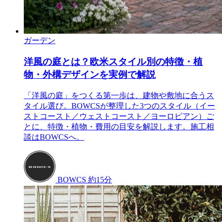
ガーデン
洋風の庭とは？欧米スタイル別の特徴・植
物・外構デザインを実例で解説
「洋風の庭」をつくる第一歩は、建物や敷地に合うス
タイル選び。BOWCSが整理した3つのスタイル（イー
ストコースト／ウェストコースト／ヨーロピアン）ご
とに、特徴・植物・費用の目安を解説します。施工相
談はBOWCSへ。
BOWCS
約15分