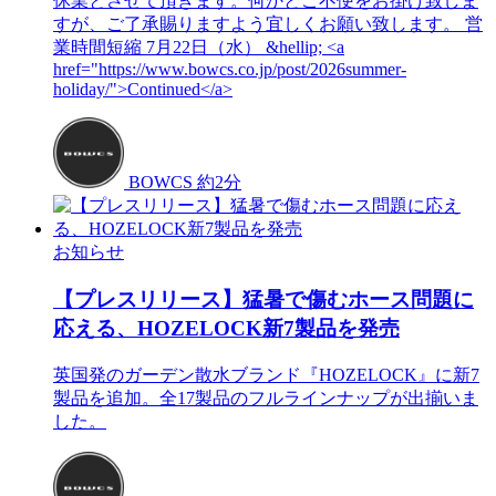
休業とさせて頂きます。何かとご不便をお掛け致しま
すが、ご了承賜りますよう宜しくお願い致します。 営
業時間短縮 7月22日（水） &hellip; <a
href="https://www.bowcs.co.jp/post/2026summer-
holiday/">Continued</a>
BOWCS
約2分
お知らせ
【プレスリリース】猛暑で傷むホース問題に
応える、HOZELOCK新7製品を発売
英国発のガーデン散水ブランド『HOZELOCK』に新7
製品を追加。全17製品のフルラインナップが出揃いま
した。