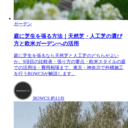
ガーデン
庭に芝生を張る方法｜天然芝・人工芝の選び
方と欧米ガーデンへの活用
庭に芝生を張るなら天然芝と人工芝のどちらがよい
か。9項目の比較表・張り方の要点・欧米スタイルの庭
での活用法・費用相場まで、東京・神奈川で外構施工
を行うBOWCSが解説します。
BOWCS
約11分