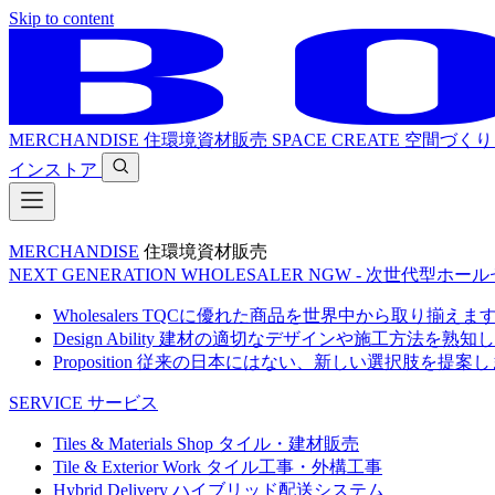
Skip to content
MERCHANDISE
住環境資材販売
SPACE CREATE
空間づくり
インストア
MERCHANDISE
住環境資材販売
NEXT GENERATION WHOLESALER
NGW - 次世代型ホー
Wholesalers
TQCに優れた商品を世界中から取り揃えま
Design Ability
建材の適切なデザインや施工方法を熟知し
Proposition
従来の日本にはない、新しい選択肢を提案し
SERVICE
サービス
Tiles & Materials Shop
タイル・建材販売
Tile & Exterior Work
タイル工事・外構工事
Hybrid Delivery
ハイブリッド配送システム