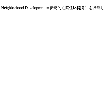
ghborhood Development＝伝統的近隣住区開発）を踏襲し