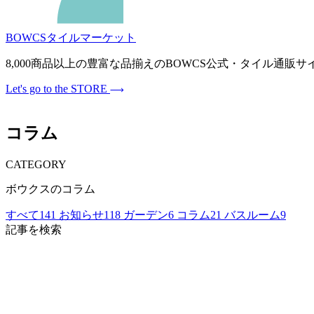
BOWCSタイルマーケット
8,000商品以上の豊富な品揃えのBOWCS公式・タイル通
Let's go to the STORE
コラム
CATEGORY
ボウクスのコラム
すべて
141
お知らせ
118
ガーデン
6
コラム
21
バスルーム
9
記事を検索