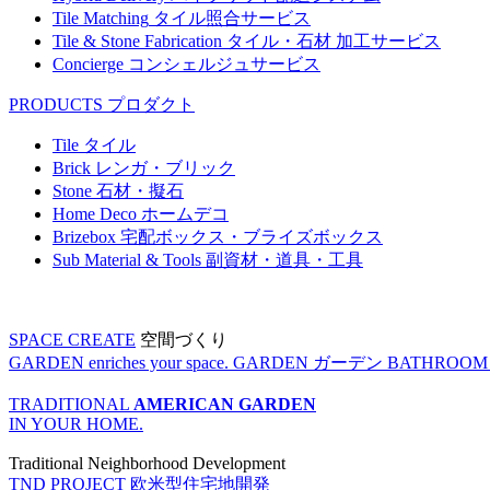
Tile Matching
タイル照合サービス
Tile & Stone Fabrication
タイル・石材 加工サービス
Concierge
コンシェルジュサービス
PRODUCTS
プロダクト
Tile
タイル
Brick
レンガ・ブリック
Stone
石材・擬石
Home Deco
ホームデコ
Brizebox
宅配ボックス・ブライズボックス
Sub Material & Tools
副資材・道具・工具
SPACE CREATE
空間づくり
GARDEN enriches your space.
GARDEN
ガーデン
BATHROOM enr
TRADITIONAL
AMERICAN GARDEN
IN YOUR HOME.
Traditional Neighborhood Development
TND PROJECT
欧米型住宅地開発