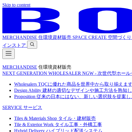
Skip to content
MERCHANDISE
住環境資材販売
SPACE CREATE
空間づくり
インストア
MERCHANDISE
住環境資材販売
NEXT GENERATION WHOLESALER
NGW - 次世代型ホー
Wholesalers
TQCに優れた商品を世界中から取り揃えま
Design Ability
建材の適切なデザインや施工方法を熟知し
Proposition
従来の日本にはない、新しい選択肢を提案し
SERVICE
サービス
Tiles & Materials Shop
タイル・建材販売
Tile & Exterior Work
タイル工事・外構工事
Hybrid Delivery
ハイブリッド配送システム