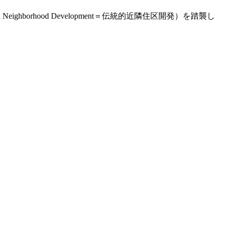
ghborhood Development＝伝統的近隣住区開発）を踏襲し