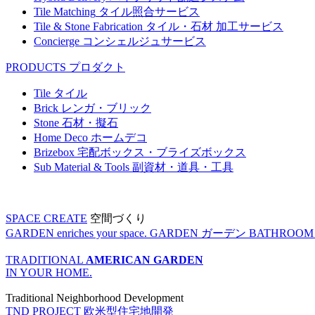
Tile Matching
タイル照合サービス
Tile & Stone Fabrication
タイル・石材 加工サービス
Concierge
コンシェルジュサービス
PRODUCTS
プロダクト
Tile
タイル
Brick
レンガ・ブリック
Stone
石材・擬石
Home Deco
ホームデコ
Brizebox
宅配ボックス・ブライズボックス
Sub Material & Tools
副資材・道具・工具
SPACE CREATE
空間づくり
GARDEN enriches your space.
GARDEN
ガーデン
BATHROOM enr
TRADITIONAL
AMERICAN GARDEN
IN YOUR HOME.
Traditional Neighborhood Development
TND PROJECT
欧米型住宅地開発