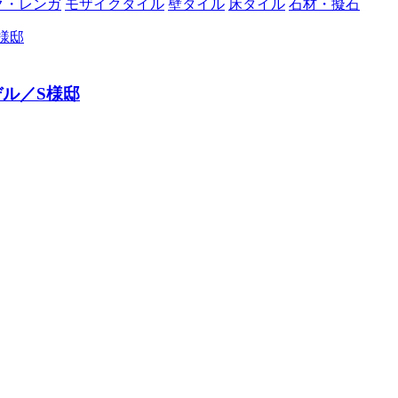
ク・レンガ
モザイクタイル
壁タイル
床タイル
石材・擬石
ル／S様邸