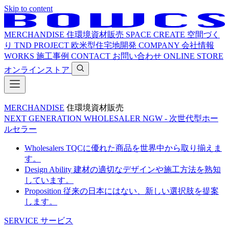
Skip to content
MERCHANDISE
住環境資材販売
SPACE CREATE
空間づく
り
TND PROJECT
欧米型住宅地開発
COMPANY
会社情報
WORKS
施工事例
CONTACT
お問い合わせ
ONLINE STORE
オンラインストア
MERCHANDISE
住環境資材販売
NEXT GENERATION WHOLESALER
NGW - 次世代型ホー
ルセラー
Wholesalers
TQCに優れた商品を世界中から取り揃えま
す。
Design Ability
建材の適切なデザインや施工方法を熟知
しています。
Proposition
従来の日本にはない、新しい選択肢を提案
します。
SERVICE
サービス