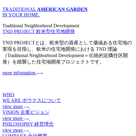
TRADITIONAL
AMERICAN GARDEN
IN YOUR HOME.
Traditional Neighborhood Development
TND PROJECT
欧米型住宅地開発
TND PROJECTとは、欧米型の資産として価値ある住宅地の
実現を目指し、欧米の住宅地開発における TND 理論
（Traditional Neighborhood Development＝伝統的近隣住区開
発）を踏襲した住宅地開発プロジェクトです。
more information
WHO
WE ARE
ボウクスについて
view more
VISION
企業ビジョン
view more
PHILOSOPHY
経営理念
view more
COMPANY
会社概要