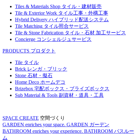
Tiles & Materials Shop
タイル・建材販売
Tile & Exterior Work
タイル工事・外構工事
Hybrid Delivery
ハイブリッド配送システム
Tile Matching
タイル照合サービス
Tile & Stone Fabrication
タイル・石材 加工サービス
Concierge
コンシェルジュサービス
PRODUCTS
プロダクト
Tile
タイル
Brick
レンガ・ブリック
Stone
石材・擬石
Home Deco
ホームデコ
Brizebox
宅配ボックス・ブライズボックス
Sub Material & Tools
副資材・道具・工具
SPACE CREATE
空間づくり
GARDEN enriches your space.
GARDEN
ガーデン
BATHROOM enriches your experience.
BATHROOM
バスルー
ム