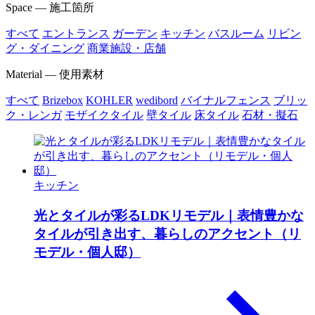
Space — 施工箇所
すべて
エントランス
ガーデン
キッチン
バスルーム
リビン
グ・ダイニング
商業施設・店舗
Material — 使用素材
すべて
Brizebox
KOHLER
wedibord
バイナルフェンス
ブリッ
ク・レンガ
モザイクタイル
壁タイル
床タイル
石材・擬石
キッチン
光とタイルが彩るLDKリモデル｜表情豊かな
タイルが引き出す、暮らしのアクセント（リ
モデル・個人邸）