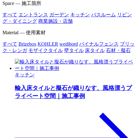
Space — 施工箇所
すべて
エントランス
ガーデン
キッチン
バスルーム
リビン
グ・ダイニング
商業施設・店舗
Material — 使用素材
すべて
Brizebox
KOHLER
wedibord
バイナルフェンス
ブリッ
ク・レンガ
モザイクタイル
壁タイル
床タイル
石材・擬石
キッチン
輸入床タイルと擬石が織りなす、風格漂うプ
ライベート空間｜施工事例