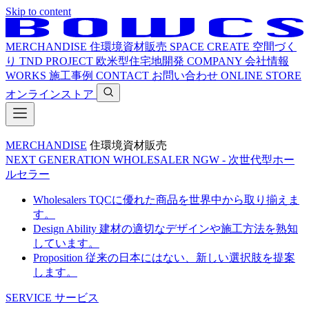
Skip to content
MERCHANDISE
住環境資材販売
SPACE CREATE
空間づく
り
TND PROJECT
欧米型住宅地開発
COMPANY
会社情報
WORKS
施工事例
CONTACT
お問い合わせ
ONLINE STORE
オンラインストア
MERCHANDISE
住環境資材販売
NEXT GENERATION WHOLESALER
NGW - 次世代型ホー
ルセラー
Wholesalers
TQCに優れた商品を世界中から取り揃えま
す。
Design Ability
建材の適切なデザインや施工方法を熟知
しています。
Proposition
従来の日本にはない、新しい選択肢を提案
します。
SERVICE
サービス