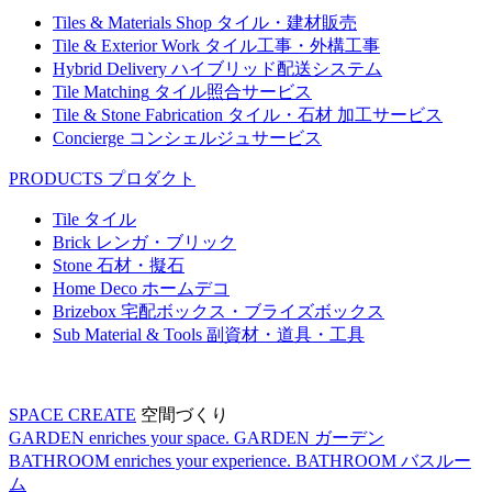
Tiles & Materials Shop
タイル・建材販売
Tile & Exterior Work
タイル工事・外構工事
Hybrid Delivery
ハイブリッド配送システム
Tile Matching
タイル照合サービス
Tile & Stone Fabrication
タイル・石材 加工サービス
Concierge
コンシェルジュサービス
PRODUCTS
プロダクト
Tile
タイル
Brick
レンガ・ブリック
Stone
石材・擬石
Home Deco
ホームデコ
Brizebox
宅配ボックス・ブライズボックス
Sub Material & Tools
副資材・道具・工具
SPACE CREATE
空間づくり
GARDEN enriches your space.
GARDEN
ガーデン
BATHROOM enriches your experience.
BATHROOM
バスルー
ム