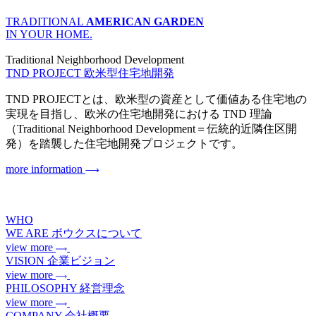
TRADITIONAL
AMERICAN GARDEN
IN YOUR HOME.
Traditional Neighborhood Development
TND PROJECT
欧米型住宅地開発
TND PROJECTとは、欧米型の資産として価値ある住宅地の
実現を目指し、欧米の住宅地開発における TND 理論
（Traditional Neighborhood Development＝伝統的近隣住区開
発）を踏襲した住宅地開発プロジェクトです。
more information
WHO
WE ARE
ボウクスについて
view more
VISION
企業ビジョン
view more
PHILOSOPHY
経営理念
view more
COMPANY
会社概要