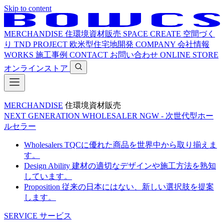
Skip to content
MERCHANDISE
住環境資材販売
SPACE CREATE
空間づく
り
TND PROJECT
欧米型住宅地開発
COMPANY
会社情報
WORKS
施工事例
CONTACT
お問い合わせ
ONLINE STORE
オンラインストア
MERCHANDISE
住環境資材販売
NEXT GENERATION WHOLESALER
NGW - 次世代型ホー
ルセラー
Wholesalers
TQCに優れた商品を世界中から取り揃えま
す。
Design Ability
建材の適切なデザインや施工方法を熟知
しています。
Proposition
従来の日本にはない、新しい選択肢を提案
します。
SERVICE
サービス