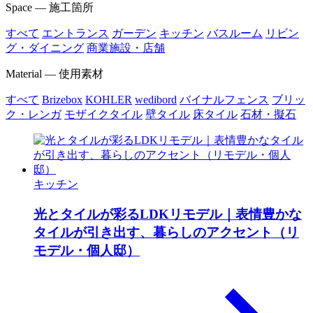
Space — 施工箇所
すべて
エントランス
ガーデン
キッチン
バスルーム
リビン
グ・ダイニング
商業施設・店舗
Material — 使用素材
すべて
Brizebox
KOHLER
wedibord
バイナルフェンス
ブリッ
ク・レンガ
モザイクタイル
壁タイル
床タイル
石材・擬石
キッチン
光とタイルが彩るLDKリモデル｜表情豊かな
タイルが引き出す、暮らしのアクセント（リ
モデル・個人邸）