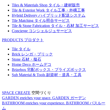
Tiles & Materials Shop
タイル・建材販売
Tile & Exterior Work
タイル工事・外構工事
Hybrid Delivery
ハイブリッド配送システム
Tile Matching
タイル照合サービス
Tile & Stone Fabrication
タイル・石材 加工サービス
Concierge
コンシェルジュサービス
PRODUCTS
プロダクト
Tile
タイル
Brick
レンガ・ブリック
Stone
石材・擬石
Home Deco
ホームデコ
Brizebox
宅配ボックス・ブライズボックス
Sub Material & Tools
副資材・道具・工具
SPACE CREATE
空間づくり
GARDEN enriches your space.
GARDEN
ガーデン
BATHROOM enriches your experience.
BATHROOM
バスルー
ム