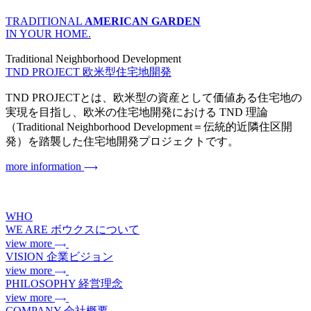
TRADITIONAL
AMERICAN GARDEN
IN YOUR HOME.
Traditional Neighborhood Development
TND PROJECT
欧米型住宅地開発
TND PROJECTとは、欧米型の資産として価値ある住宅地の
実現を目指し、欧米の住宅地開発における TND 理論
（Traditional Neighborhood Development＝伝統的近隣住区開
発）を踏襲した住宅地開発プロジェクトです。
more information
WHO
WE ARE
ボウクスについて
view more
VISION
企業ビジョン
view more
PHILOSOPHY
経営理念
view more
COMPANY
会社概要